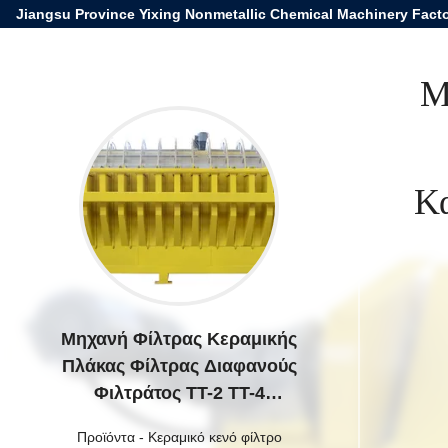
Jiangsu Province Yixing Nonmetallic Chemical Machinery Facto
Μ
Κα
Μηχανή Φίλτρας Κεραμικής
Πλάκας Φίλτρας Διαφανούς
Φιλτράτος TT-2 TT-4
Κατασκευασμένη για τον
Προϊόντα
-
Κεραμικό κενό φίλτρο
διαχωρισμό στερεών υγρών και