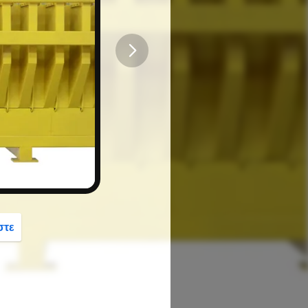
button
στε