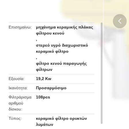
την παραγωγή φίλτρατος
Επισημαίνω
μηχάνημα κεραμικής πλάκας
φίλτρου κενού
butto
,
στερεό υγρό διαχωριστικό
κεραμικό φίλτρο
,
φίλτρο κενού παραγωγής
φίλτρων
Εξουσία
19,2 Kw
Ικανότητα
Προσαρμόσιμο
Φιλτράρισμα
108pcs
αριθμού
δίσκου
Τύπος
κεραμικό φίλτρο ορυκτών
λυμάτων