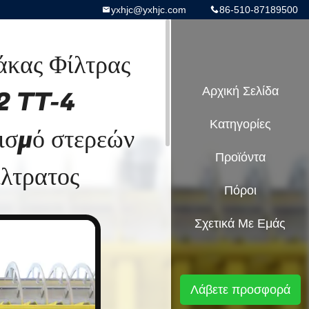
yxhjc@yxhjc.com
86-510-87189500
άκας Φίλτρας
-2 TT-4
Αρχική Σελίδα
Κατηγορίες
ισμό στερεών
Προϊόντα
ίλτρατος
Πόροι
Σχετικά Με Εμάς
Λάβετε προσφορά