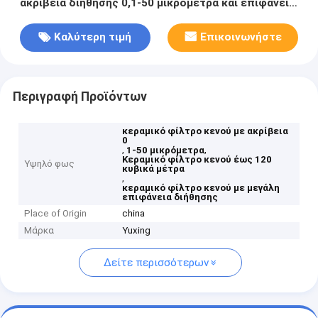
ακρίβεια διήθησης 0,1-50 μικρόμετρα και επιφάνεια
διήθησης 6 κυβικά μέτρα έως 120 κυβικά μέτρα
Καλύτερη τιμή
Επικοινωνήστε
Περιγραφή Προϊόντων
κεραμικό φίλτρο κενού με ακρίβεια
0
,
,
1-50 μικρόμετρα
Κεραμικό φίλτρο κενού έως 120
Υψηλό φως
κυβικά μέτρα
,
κεραμικό φίλτρο κενού με μεγάλη
επιφάνεια διήθησης
Place of Origin
china
Μάρκα
Yuxing
Δείτε περισσότερων