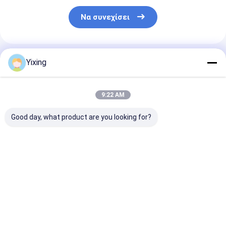
Να συνεχίσει
Συνιστώμενα Προϊόντα
Yixing
9:22 AM
Good day, what product are you looking for?
TT-4 Κεραμικό
Περιοχή
Κεραμικό φίλ
φίλτρο κενού
φιλτραρίσματος 6
λυμάτων εξόρ
Τρόπος αυτόματου
κυβικά μέτρα έως
Σύστημα κερα
ελέγχου που
120 κυβικά μέτρα
φίλτρου κενο
αναπτύχθηκε για τη
Κεραμικός
Διευκόλυνση
Καλύτερη τιμή
Καλύτερη τιμή
Καλύτερη 
μεταλλευτική
εξοπλισμός
καθαρού
βιομηχανία
φιλτραρίσματος
περιβαλλοντι
παρέχοντας
κενού Σύστημα
διηθήματος γι
αποτελεσματικές
εξοικονόμησης
διαχείριση