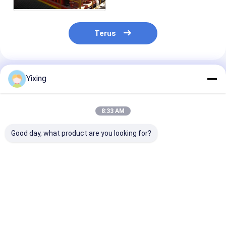
Terus
Rekomendasi Produk
Yixing
8:33 AM
Good day, what product are you looking for?
TT-4 Keramik Filter
Filter Area 6 Meter
Mining Waste
vakum Mode kontrol
Kubik Hingga 120
Ceramic Filter
otomatis
Meter Kubik
Keramik Vacu
dikembangkan untuk
Peralatan Filtrasi
Filter System
industri
Keramik Vacuum
Memfasilitasi
Harga terbaik
Harga terbaik
Harga terb
pertambangan
Sistem
Filtrate Lingk
menyediakan solusi
Penghematan Energi
Jelas untuk