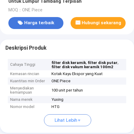
Untuk Lumpur Tambang Terpisah
MOQ：ONE Piece
Harga terbaik
Hubungi sekarang
Deskripsi Produk
,
,
filter disk keramik
filter disk putar
Cahaya Tinggi
filter disk vakum keramik 100m2
Kemasan rincian
Kotak Kayu Ekspor yang Kuat
Kuantitas min Order
ONE Piece
Menyediakan
100 unit per tahun
kemampuan
Nama merek
Yuxing
Nomor model
HTG
Lihat Lebih