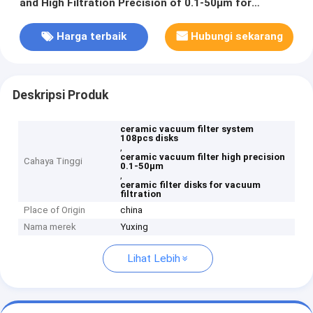
and High Filtration Precision of 0.1-50μm for
Filtration
Harga terbaik
Hubungi sekarang
Deskripsi Produk
ceramic vacuum filter system
108pcs disks
,
ceramic vacuum filter high precision
Cahaya Tinggi
0.1-50μm
,
ceramic filter disks for vacuum
filtration
Place of Origin
china
Nama merek
Yuxing
Lihat Lebih