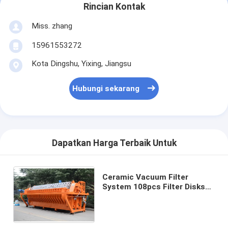
Rincian Kontak
Miss. zhang
15961553272
Kota Dingshu, Yixing, Jiangsu
Hubungi sekarang
Dapatkan Harga Terbaik Untuk
Ceramic Vacuum Filter
System 108pcs Filter Disks
and High Filtration Precision
of 0.1-50μm for Filtration