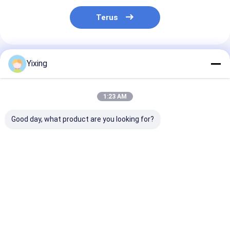
Terus
Rekomendasi Produk
Yixing
1:23 AM
Good day, what product are you looking for?
TT-4 Keramik Filter
Filter Area 6 Meter
Mining Waste
vakum Mode kontrol
Kubik Hingga 120
Ceramic Filter
otomatis
Meter Kubik
Keramik Vacu
dikembangkan untuk
Peralatan Filtrasi
Filter System
industri
Keramik Vacuum
Memfasilitasi
Harga terbaik
Harga terbaik
Harga terb
pertambangan
Sistem
Filtrate Lingk
menyediakan solusi
Penghematan Energi
Jelas untuk
filtrasi yang efektif
Dirancang Untuk
Pengelolaan Ai
Filtrasi
Limbah Indust