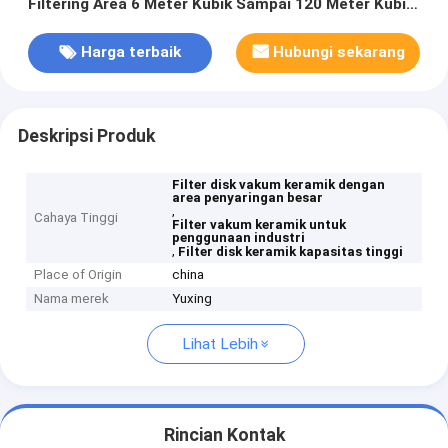
Filtering Area 6 Meter Kubik Sampai 120 Meter Kubik
Cocok untuk Berbagai Industri
Harga terbaik
Hubungi sekarang
Deskripsi Produk
Filter disk vakum keramik dengan
area penyaringan besar
,
Cahaya Tinggi
Filter vakum keramik untuk
penggunaan industri
,
Filter disk keramik kapasitas tinggi
Place of Origin
china
Nama merek
Yuxing
Lihat Lebih
Rincian Kontak