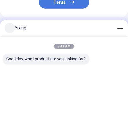
Terus
Rekomendasi Produk
Yixing
8:41 AM
Good day, what product are you looking for?
TT-4 Keramik Filter
Filter Area 6 Meter
Mining Waste
vakum Mode kontrol
Kubik Hingga 120
Ceramic Filter
otomatis
Meter Kubik
Keramik Vacu
dikembangkan untuk
Peralatan Filtrasi
Filter System
industri
Keramik Vacuum
Memfasilitasi
Harga terbaik
Harga terbaik
Harga terb
pertambangan
Sistem
Filtrate Lingk
menyediakan solusi
Penghematan Energi
Jelas untuk
filtrasi yang efektif
Dirancang Untuk
Pengelolaan Ai
Filtrasi
Limbah Indust
Rumah
Tentang
Hubungi
Desktop