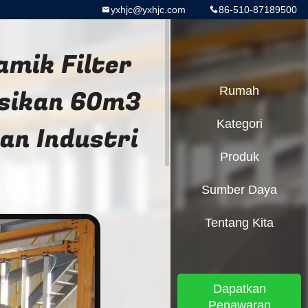
yxhjc@yxhjc.com
86-510-87189500
amik Filter
asikan 60m3
Rumah
Kategori
dan Industri
Produk
Sumber Daya
Tentang Kita
Dapatkan
Penawaran