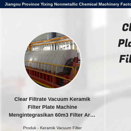
Jiangsu Province Yixing Nonmetallic Chemical Machinery Facto
C
Pl
Fi
Clear Filtrate Vacuum Keramik
Filter Plate Machine
Mengintegrasikan 60m3 Filter Area
untuk Filtrasi dan Industri jangka
Produk
-
Keramik Vacuum Filter
panjang