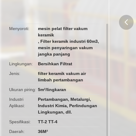
Menyoroti
mesin pelat filter vakum
keramik
butto
,
Filter keramik industri 60m3
,
mesin penyaringan vakum
jangka panjang
Lingkungan
Bersihkan Filtrat
Jenis
filter keramik vakum air
limbah pertambangan
Ukuran piring
5m²/lingkaran
Industri
Pertambangan, Metalurgi,
Aplikasi
Industri Kimia, Perlindungan
Lingkungan, dll.
Spesifikasi
TT-2 TT-4
Daerah
36M²