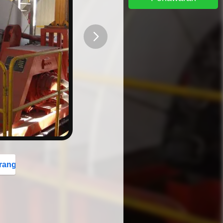
button
rang