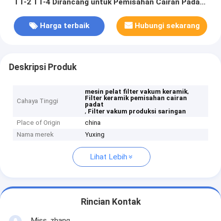
TT-2 TT-4 Dirancang untuk Pemisahan Cairan Padat
dan Produksi Filtrate
Harga terbaik
Hubungi sekarang
Deskripsi Produk
,
mesin pelat filter vakum keramik
Filter keramik pemisahan cairan
Cahaya Tinggi
padat
,
Filter vakum produksi saringan
Place of Origin
china
Nama merek
Yuxing
Lihat Lebih
Rincian Kontak
Miss. zhang