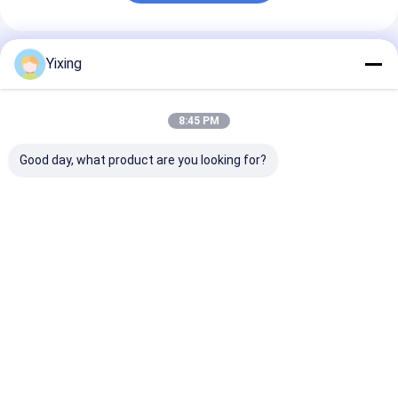
Rekomendasi Produk
Yixing
8:45 PM
Good day, what product are you looking for?
TT-4 Keramik Filter
Filter Area 6 Meter
Mining Waste
vakum Mode kontrol
Kubik Hingga 120
Ceramic Filter
otomatis
Meter Kubik
Keramik Vacu
dikembangkan untuk
Peralatan Filtrasi
Filter System
industri
Keramik Vacuum
Memfasilitasi
Harga terbaik
Harga terbaik
Harga terb
pertambangan
Sistem
Filtrate Lingk
menyediakan solusi
Penghematan Energi
Jelas untuk
filtrasi yang efektif
Dirancang Untuk
Pengelolaan Ai
Filtrasi
Limbah Indust
Rumah
Tentang
Hubungi
Desktop
kita
kami
Site
Sitemap
Privacy Policy