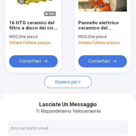
Giro della fabbrica
Controllo di qualità
16 HTG ceramici del
Pannello elettrico
filtro a disco dei cicli
ceramico del
Contattici
80m2 45 serie di
sistema di controllo
MOQ:
One piece
MOQ:
One piece
asciugamento della
del filtro a disco di
Ottieni l'ultimo prezzo
Ottieni l'ultimo prezzo
parte incastrata di
vuoto di 100 m2 con
Notizie
un mattone in
acqua bassa
aggetto
Contattaci
Contattaci
Filtro a depressione ceramico
Osservi più
Filtro a depressione del disco
filtro a disco ceramico
Lasciate Un Messaggio
Ti Risponderemo Velocemente
filtro a disco di vuoto
Filtro a disco rotatorio