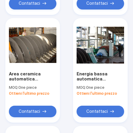
filtrato
Contattaci
Contattaci
Area ceramica
Energia bassa
automatica
automatica
completa di
completa del filtro a
MOQ:
One piece
MOQ:
One piece
filtrazione del filtrato
depressione del
Ottieni l'ultimo prezzo
Ottieni l'ultimo prezzo
della radura del
disco del HTG per
disidratatore di
disidratazione dei
vuoto del disco 60
fanghi
m2
Contattaci
Contattaci