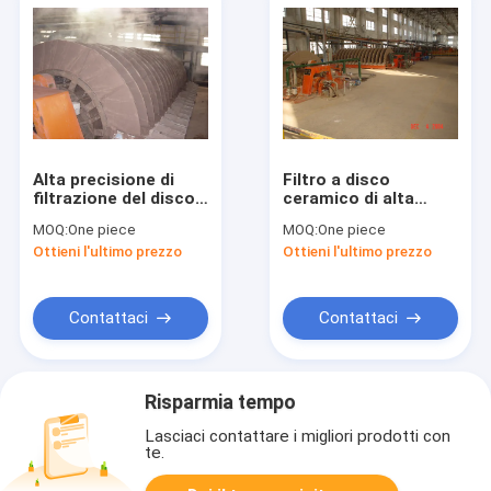
Alta precisione di
Filtro a disco
filtrazione del disco
ceramico di alta
del disidratatore
precisione di
MOQ:
One piece
MOQ:
One piece
ceramico di vuoto
filtrazione,
Ottieni l'ultimo prezzo
Ottieni l'ultimo prezzo
per disidratazione
operazione facile
dei fanghi
rotatoria del filtro a
dischi
Contattaci
Contattaci
Risparmia tempo
Lasciaci contattare i migliori prodotti con
te.