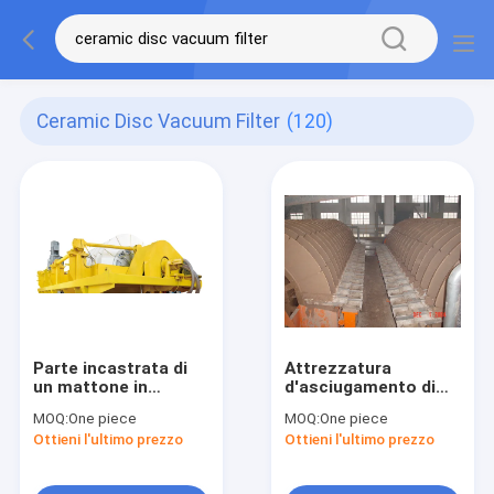
Ceramic Disc Vacuum Filter
(120)
Parte incastrata di
Attrezzatura
un mattone in
d'asciugamento di
aggetto ceramica del
estrazione mineraria
MOQ:
One piece
MOQ:
One piece
filtro a depressione
45㎡, controllo di
Ottieni l'ultimo prezzo
Ottieni l'ultimo prezzo
del disco di alta
programma ceramico
precisione che
dello SpA del filtro a
asciuga chiaramente
disco