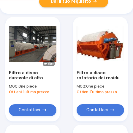
Dai il tuo requisito
Filtro a disco
Filtro a disco
durevole di alto
rotatorio dei residui
vuoto, pannello
del minerale di ferro,
MOQ:
One piece
MOQ:
One piece
rotatorio del filtro a
risparmio energetico
Ottieni l'ultimo prezzo
Ottieni l'ultimo prezzo
depressione buon
del sistema di
filtrazione sotto
vuoto
Contattaci
Contattaci