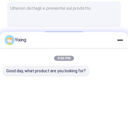
Filtro a disco rotatorio di vuoto
piatto ceramico del filtrante
Attrezzatura di separazione di solido liquido
Continua
Yixing
Filtro a disco ceramico di vuoto
Attrezzatura d'asciugamento ceramica
9:00 PM
Le Nostre Categorie
Disidratatore di vuoto del disco
Good day, what product are you looking for?
Filtro a depressione
Filtro a depressione
filtro a disco
ceramico
del disco
ceramico