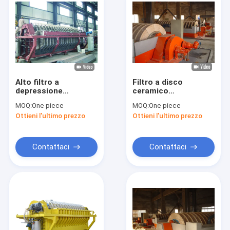
Alto filtro a
Filtro a disco
depressione
ceramico
ceramico efficiente
d'asciugamento
MOQ:
One piece
MOQ:
One piece
30m2, micro filtro
automatico per la
Ottieni l'ultimo prezzo
Ottieni l'ultimo prezzo
ceramico poroso
separazione di solido
liquido
Contattaci
Contattaci
Casa
Prodotti
Circa noi