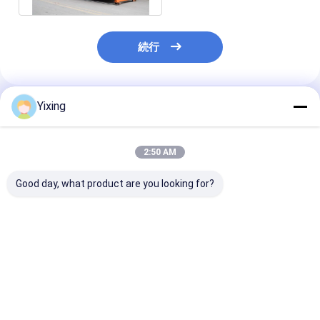
続行
Yixing
推薦されたプロダクト
2:50 AM
Good day, what product are you looking for?
TT-4 セラミック真空
フィルタリング エリア
鉱山廃棄水 陶
フィルター 自動制御モ
6立方メートル 120立
ター 陶器真空
ード 効果的な過濾ソリ
方メートルまで 陶器用
ーシステム 産
ューションを提供する
真空フィルタリング設
管理のための環
鉱山産業のために開発
備 フィルタリングのた
フィルタを便利
ベストプライス
ベストプライス
ベストプラ
めに設計された省エネ
システム