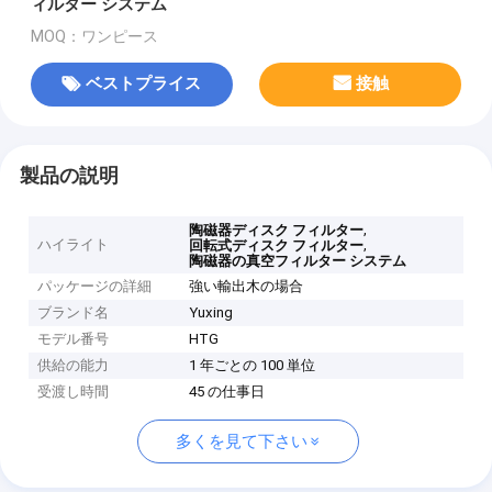
ィルター システム
MOQ：ワンピース
ベストプライス
接触
製品の説明
,
陶磁器ディスク フィルター
ハイライト
,
回転式ディスク フィルター
陶磁器の真空フィルター システム
パッケージの詳細
強い輸出木の場合
ブランド名
Yuxing
モデル番号
HTG
供給の能力
1 年ごとの 100 単位
受渡し時間
45 の仕事日
多くを見て下さい