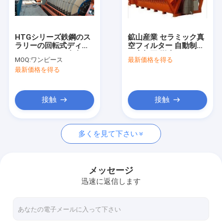
工場旅行
品質管理
HTGシリーズ鉄鋼のス
鉱山産業 セラミック真
ラリーの回転式ディス
空フィルター 自動制御
私達に連絡しなさい
ク・フィルタ、真空ろ
可変加工 脱水システム
MOQ:
ワンピース
最新価格を得る
過システム
最新価格を得る
ニュース
接触
接触
陶磁器の真空フィルター
多くを見て下さい
ディスク真空フィルター
陶磁器のディスク・フィルタ
メッセージ
迅速に返信します
真空のディスク・フィルタ
回転式ディスク・フィルタ