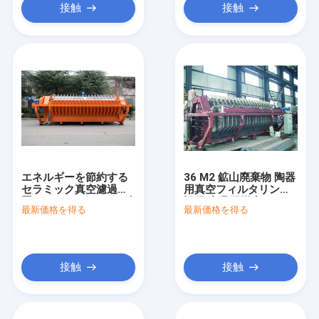
接触
接触
エネルギーを節約する
36 M2 鉱山廃棄物 陶器
セラミック真空濾過装
用真空フィルタリング
置 0.1-50 マイクロン鉱
設備 産業用脱水ソリュ
最新価格を得る
最新価格を得る
山脱水アプリケーショ
ーション
ン
接触
接触