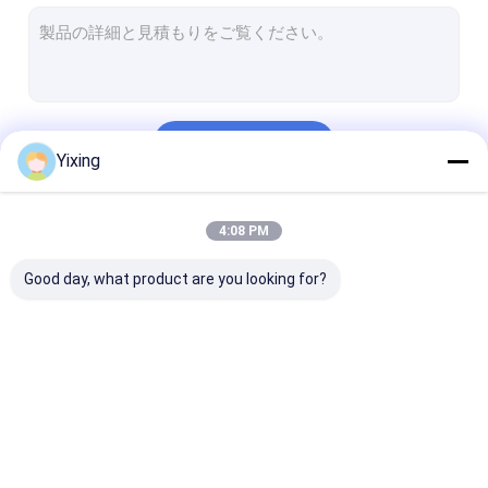
回転式真空のディスク・フィルタ
陶磁器フィルター版
固体液体の分離装置
続行
陶磁器の真空のディスク・フィルタ
Yixing
陶磁器の排水装置
私たちのカテゴリー
4:08 PM
ディスク真空の脱水機
Good day, what product are you looking for?
陶磁器の真空フィルタ
ディスク真空フィルタ
陶磁器のディス
ー
ー
ィルタ