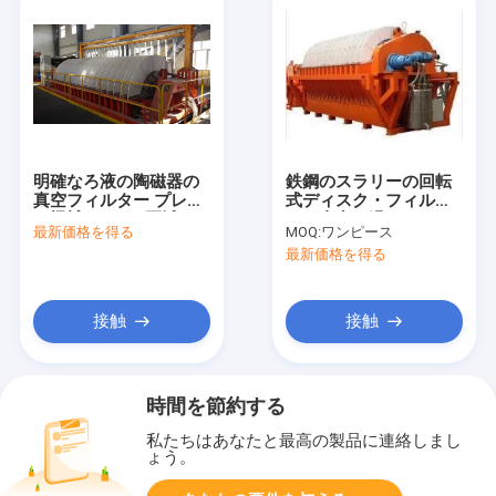
明確なろ液の陶磁器の
鉄鋼のスラリーの回転
真空フィルター プレー
式ディスク・フィル
ト機械60m3の区域の
タ、真空ろ過システム
最新価格を得る
MOQ:
ワンピース
鉱業の脱水溶液
省エネ
最新価格を得る
接触
接触
時間を節約する
私たちはあなたと最高の製品に連絡しまし
ょう。