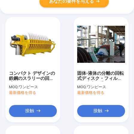
あなたの要件を与える
コンパクト デザインの
固体-液体の分離の回転
鉄鋼のスラリーの回転
式ディスク・フィル
式ディスク・フィル
タ、真空ろ過システム
MOQ:
ワンピース
MOQ:
ワンピース
タ、真空ろ過システム
最新価格を得る
最新価格を得る
接触
接触