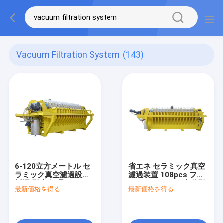
Vacuum Filtration System
(143)
6-120立方メートル セ
省エネ セラミック真空
ラミック真空濾過設備
濾過装置 108pcs フィ
採掘 脱水 処理ソリュー
ルターディスク 自動脱
最新価格を得る
最新価格を得る
ション
水システム