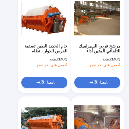
مرشح قرص السيراميك
خام الحديد الطين تصفية
التلقائي المتين أداء
القرص الدوار ، نظام
مستقر مرشح واضح
الترشيح فراغ توفير
MOQ:
قطعه
MOQ:
قطعه
الطاقة
أحصل على آخر سعر
أحصل على آخر سعر
ﺎﺘﺼﻟ ﺍﻶﻧ
ﺎﺘﺼﻟ ﺍﻶﻧ
الصفحة الرئيسية
منتجات
معلومات عنا