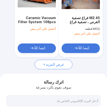
جولة في المعمل
مراقبة الجودة
45 M2 فراغ تصفية
Ceramic Vacuum
القرص ، تصفية فراغ
Filter System 108pcs
اتصل بنا
دوارة عالية فراغ جيد
Filter Disks and High
MOQ:
قطعه
أحصل على آخر سعر
تصفية كعكة
Filtration Precision
أحصل على آخر سعر
of 0.1-50μm for
أخبار
Filtration
ﺎﺘﺼﻟ ﺍﻶﻧ
ﺎﺘﺼﻟ ﺍﻶﻧ
مرشح فراغ السيراميك
عرض المزيد
تصفية فراغ القرص
مرشح القرص السيراميك
اترك رسالة
سوف نقوم بالرد بسرعة
تصفية القرص فراغ
تصفية القرص الدوار