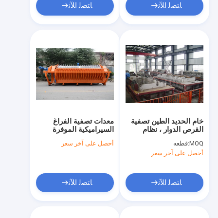
ﺎﺘﺼﻟ ﺍﻶﻧ
ﺎﺘﺼﻟ ﺍﻶﻧ
خام الحديد الطين تصفية
معدات تصفية الفراغ
القرص الدوار ، نظام
السيراميكية الموفرة
الترشيح فراغ 60 M2
للطاقة توفر دقة تصفية
MOQ:
قطعه
أحصل على آخر سعر
0.1-50μm مصممة
أحصل على آخر سعر
لحلول تصفية صناعية
ﺎﺘﺼﻟ ﺍﻶﻧ
ﺎﺘﺼﻟ ﺍﻶﻧ