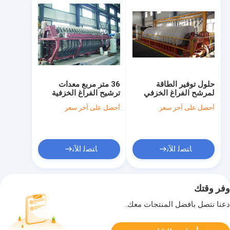
حلول توفير الطاقة
36 متر مربع معدات
لمرشح الفراغ الخزفي
ترشيح الفراغ الخزفية
في التعدين، توفير نضح
لمياه الصرف الصحي في
أحصل على آخر سعر
أحصل على آخر سعر
نظيف للأغراض الصناعية
التعدين مُحسّنة لأداء
والبيئية
الترشيح الصناعي
ﺎﺘﺼﻟ ﺍﻶﻧ
ﺎﺘﺼﻟ ﺍﻶﻧ
وفر وقتك
دعنا نتصل بأفضل المنتجات معك.