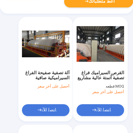
أعط متطلباتك
القرص السيراميك فراغ
آلة تصفية صفيحة الفراغ
تصفية أتمتة عالية مشاريع
السيراميكية صافية
توفير الطاقة التعدين
الصفحة تتضمن مساحة
MOQ:
قطعه
أحصل على آخر سعر
تصفية 60m3 للتصفية
أحصل على آخر سعر
والصناعية طويلة الأجل
ﺎﺘﺼﻟ ﺍﻶﻧ
ﺎﺘﺼﻟ ﺍﻶﻧ