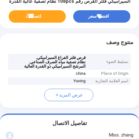
السيراميكي فلتر القرص رقم 108pcs نظام تصفية عالية القدرة
للصناعة
افضل سعر
ﺎﺘﺼﻟ ﺍﻶﻧ
منتوج وصف
,
قرص فلتر الفراغ السيراميكي
تسليط الضوء
,
نظام تصفية مياه الصرف الصناعي
المرشح السيراميكي ذو القدرة العالية
china
Place of Origin
اسم العلامة التجارية
Yuxing
عرض المزيد
تفاصيل الاتصال
Miss. zhang