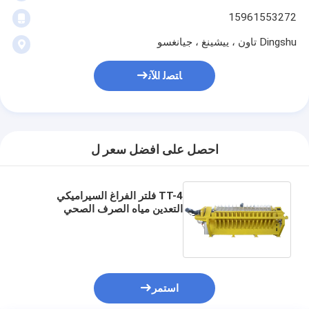
15961553272
Dingshu تاون ، ييشينغ ، جيانغسو
ﺎﺘﺼﻟ ﺍﻶﻧ
احصل على افضل سعر ل
TT-4 فلتر الفراغ السيراميكي
التعدين مياه الصرف الصحي
السيراميكي فلتر القرص رقم
108pcs نظام تصفية عالية القدرة
للصناعة
استمر