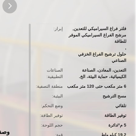
button
فلتر فراغ السيراميكي للتعدين
,
إبراز
مرشح الفراغ السيراميكي الموفر
للطاقة
,
حلول ترشيح الفراغ الخزفي
الصناعي
التعدين، المعادن، الصناعة
الصناعات
الكيميائية، حماية البيئة، الخ.
التطبيقية
6 متر مكعب حتى 120 متر مكعب
منطقة التصفية
مسح الترشيح
البيئية
تلقائي
وضع التحكم
توفير الطاقة
توفير الطاقة
5 م²/دائرة
حجم اللوحة
وصف 
19.2 كيلو واط
قوة