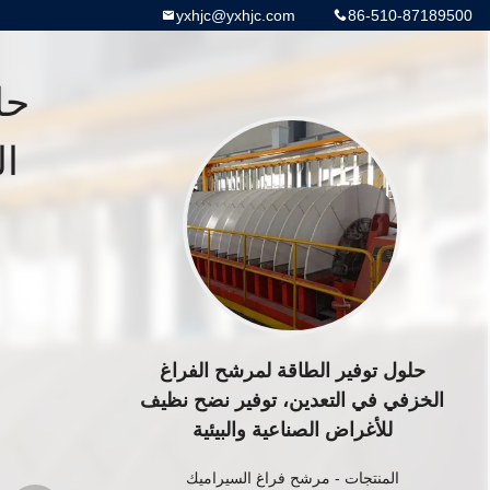
yxhjc@yxhjc.com
86-510-87189500
حل
ال
حلول توفير الطاقة لمرشح الفراغ
الخزفي في التعدين، توفير نضح نظيف
للأغراض الصناعية والبيئية
المنتجات
-
مرشح فراغ السيراميك