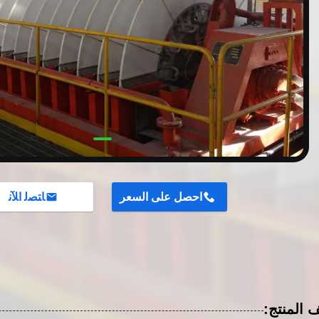
احصل على السعر
ﺎﺘﺼﻟ ﺍﻶﻧ
المنتج: