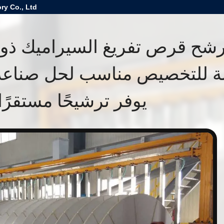
ry Co., Ltd
شح قرص تفريغ السيراميك ذو 
لة للتخصيص مناسب لحل صناعة 
يوفر ترشيحًا مستقرًا