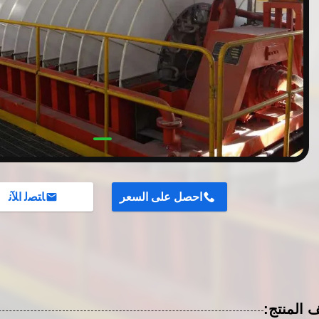
احصل على السعر
ﺎﺘﺼﻟ ﺍﻶﻧ
المنتج: