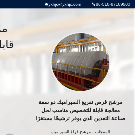
yxhjc@yxhjc.com
86-510-87189500
مر
قاب
مرشح قرص تفريغ السيراميك ذو سعة
معالجة قابلة للتخصيص مناسب لحل
صناعة التعدين الذي يوفر ترشيحًا مستقرًا
المنتجات
-
مرشح فراغ السيراميك