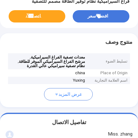
فراغ السيراميكية نظام توفير الطاقة مصمم للتصفية
افضل سعر
ﺎﺘﺼﻟ ﺍﻶﻧ
منتوج وصف
,
معدات تصفية الفراغ السيراميكية
تسليط الضوء
,
مرشح الفراغ السيراميكي الموفر للطاقة
نظام تصفية سيراميكي عالي القدرة
china
Place of Origin
اسم العلامة التجارية
Yuxing
عرض المزيد
تفاصيل الاتصال
Miss. zhang