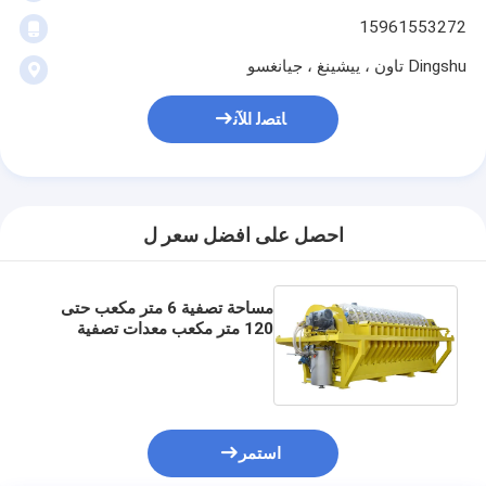
15961553272
Dingshu تاون ، ييشينغ ، جيانغسو
ﺎﺘﺼﻟ ﺍﻶﻧ
احصل على افضل سعر ل
مساحة تصفية 6 متر مكعب حتى
120 متر مكعب معدات تصفية
فراغ السيراميكية نظام توفير
الطاقة مصمم للتصفية
استمر