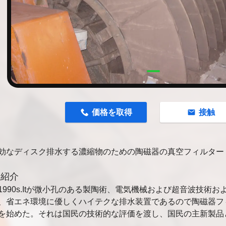
n
価格を取得
接触
効なディスク排水する濃縮物のための陶磁器の真空フィルター
品紹介
1990s.Itが微小孔のある製陶術、電気機械および超音波技術
、省エネ環境に優しくハイテクな排水装置であるので陶磁器フ
を始めた。それは国民の技術的な評価を渡し、国民の主新製品