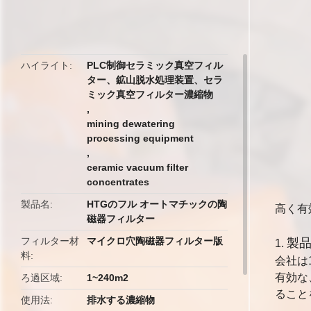
butto
ハイライト
PLC制御セラミック真空フィル
ター、鉱山脱水処理装置、セラ
ミック真空フィルター濃縮物
,
mining dewatering
processing equipment
,
ceramic vacuum filter
concentrates
製品名
HTGのフル オートマチックの陶
高く有
磁器フィルター
フィルター材
マイクロ穴陶磁器フィルター版
製
1.
料
会社は
有効な
ろ過区域
1~240m2
ること
使用法
排水する濃縮物