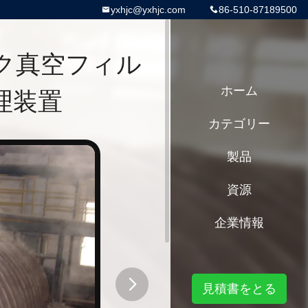
yxhjc@yxhjc.com
86-510-87189500
ック真空フィル
理装置
ホーム
カテゴリー
製品
資源
企業情報
見積書をとる