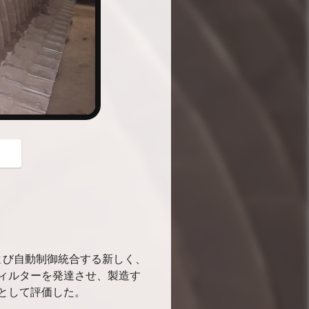
button
および自動制御統合する新しく、
ィルターを発達させ、製造す
として評価した。