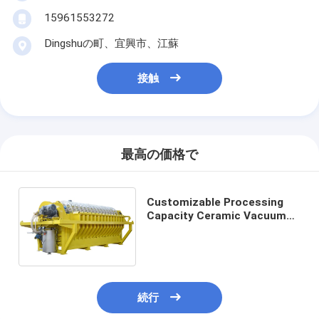
15961553272
Dingshuの町、宜興市、江蘇
接触
最高の価格で
Customizable Processing
Capacity Ceramic Vacuum
Filter for 36 M² Area TT-2
TT-4 in High Demand
続行