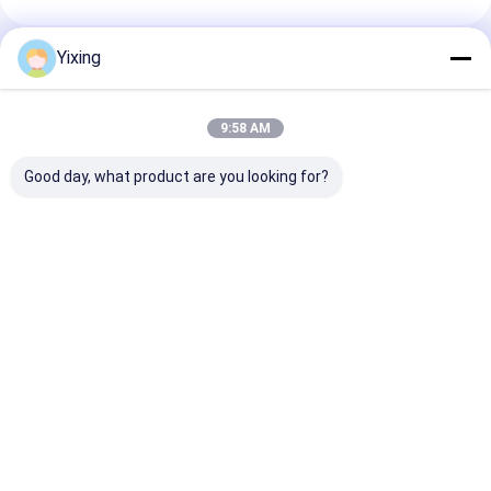
Yixing
推薦されたプロダクト
9:58 AM
Good day, what product are you looking for?
TT-4 セラミック真空
フィルタリング エリア
鉱山廃棄水 陶
フィルター 自動制御モ
6立方メートル 120立
ター 陶器真空
ード 効果的な過濾ソリ
方メートルまで 陶器用
ーシステム 産
ューションを提供する
真空フィルタリング設
管理のための環
鉱山産業のために開発
備 フィルタリングのた
フィルタを便利
ベストプライス
ベストプライス
ベストプラ
めに設計された省エネ
システム
Desktop Site
ホーム
企業情報
お問い合わせ
Privacy Policy
地図