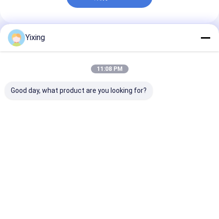
Yixing
推薦されたプロダクト
11:08 PM
Good day, what product are you looking for?
TT-4 セラミック真空
フィルタリング エリア
鉱山廃棄水 陶
フィルター 自動制御モ
6立方メートル 120立
ター 陶器真空
ード 効果的な過濾ソリ
方メートルまで 陶器用
ーシステム 産
ューションを提供する
真空フィルタリング設
管理のための環
鉱山産業のために開発
備 フィルタリングのた
フィルタを便利
ベストプライス
ベストプライス
ベストプラ
めに設計された省エネ
システム
Desktop Site
ホーム
企業情報
お問い合わせ
Privacy Policy
地図