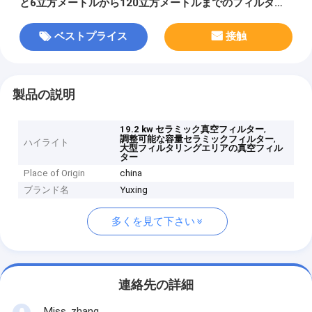
と6立方メートルから120立方メートルまでのフィルタリ
ング面積
ベストプライス
接触
製品の説明
,
19.2 kw セラミック真空フィルター
,
調整可能な容量セラミックフィルター
ハイライト
大型フィルタリングエリアの真空フィル
ター
Place of Origin
china
ブランド名
Yuxing
多くを見て下さい
連絡先の詳細
Miss. zhang