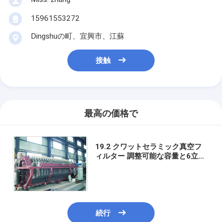
15961553272
Dingshuの町、宜興市、江蘇
接触
最高の価格で
19.2 クワットセラミック真空フ
ィルター 調整可能な容量と6立方
メートルから120立方メートルま
でのフィルタリング面積
続行