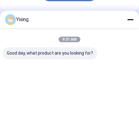
Yixing
推薦されたプロダクト
9:31 AM
Good day, what product are you looking for?
TT-4 セラミック真空
フィルタリング エリア
鉱山廃棄水 陶
フィルター 自動制御モ
6立方メートル 120立
ター 陶器真空
ード 効果的な過濾ソリ
方メートルまで 陶器用
ーシステム 産
ューションを提供する
真空フィルタリング設
管理のための環
鉱山産業のために開発
備 フィルタリングのた
フィルタを便利
ベストプライス
ベストプライス
ベストプラ
めに設計された省エネ
システム
Desktop Site
ホーム
企業情報
お問い合わせ
Sitemap
Privacy Policy