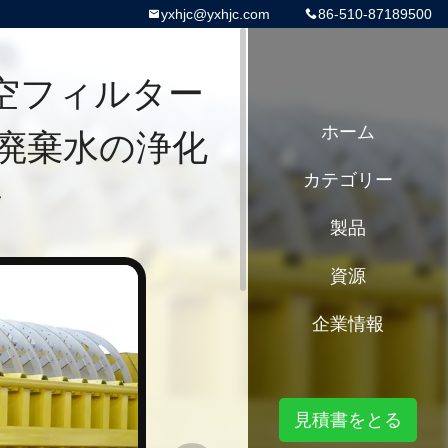
yxhjc@yxhjc.com
86-510-87189500
真空フィルター
廃棄水の浄化
ホーム
カテゴリー
計
製品
資源
企業情報
見積書をとる