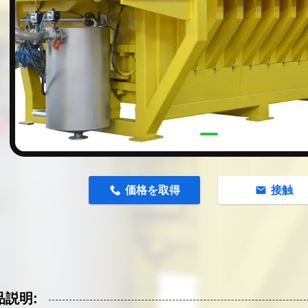
n
価格を取得
接触
品説明: