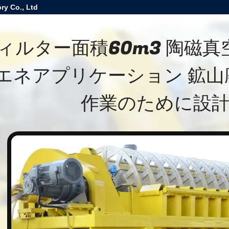
ry Co., Ltd
ィルター面積60m3 陶磁
エネアプリケーション 鉱山
作業のために設