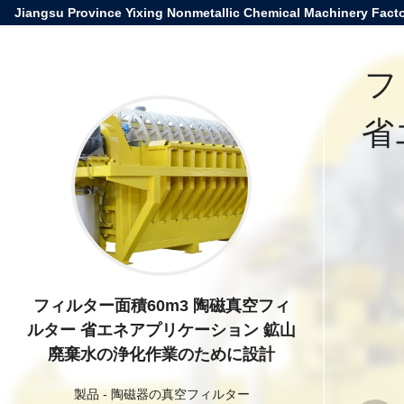
Jiangsu Province Yixing Nonmetallic Chemical Machinery Facto
フ
省
フィルター面積60m3 陶磁真空フィ
ルター 省エネアプリケーション 鉱山
廃棄水の浄化作業のために設計
製品
-
陶磁器の真空フィルター