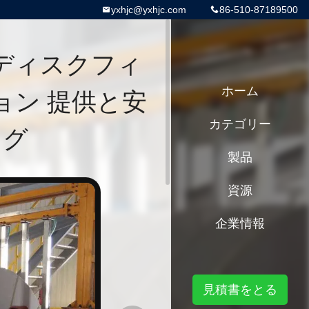
yxhjc@yxhjc.com
86-510-87189500
ディスクフィ
ョン 提供と安
ホーム
カテゴリー
ング
製品
資源
企業情報
見積書をとる