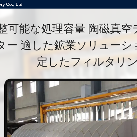
ry Co., Ltd
整可能な処理容量 陶磁真空
ター 適した鉱業ソリューシ
定したフィルタリ