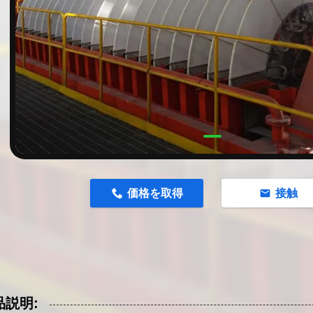
n
価格を取得
接触
品説明: