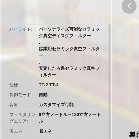
butto
ハイライト
パーソナライズ可能なセラミッ
ク真空ディスクフィルター
,
鉱業用セラミック真空フィルタ
ー
,
安定したろ過セラミック真空フ
ィルター
仕様
TT-2 TT-4
制御モード
自動
容量
カスタマイズ可能
フィルタリン
6立方メートル～120立方メート
グエリア
ル
省エネ
省エネ
製