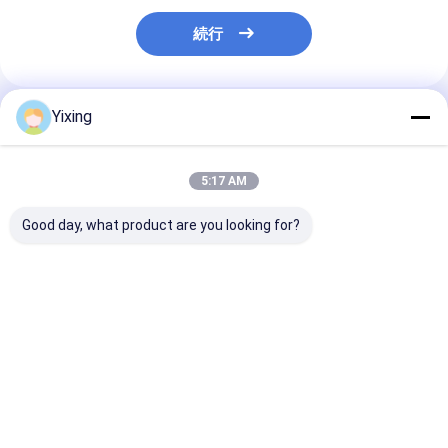
続行
Yixing
推薦されたプロダクト
5:17 AM
Good day, what product are you looking for?
TT-4 セラミック真空
フィルタリング エリア
鉱山廃棄水 陶
フィルター 自動制御モ
6立方メートル 120立
ター 陶器真空
ード 効果的な過濾ソリ
方メートルまで 陶器用
ーシステム 産
ューションを提供する
真空フィルタリング設
管理のための環
鉱山産業のために開発
備 フィルタリングのた
フィルタを便利
ベストプライス
ベストプライス
ベストプラ
めに設計された省エネ
システム