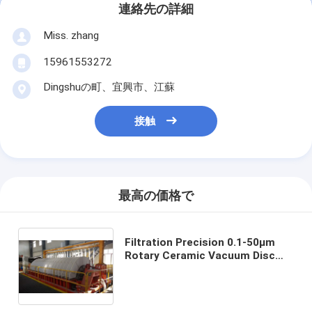
連絡先の詳細
Miss. zhang
15961553272
Dingshuの町、宜興市、江蘇
接触
最高の価格で
Filtration Precision 0.1-50μm
Rotary Ceramic Vacuum Disc
Filter Customizable Processing
Capacity Suitable for Industrial
Applications