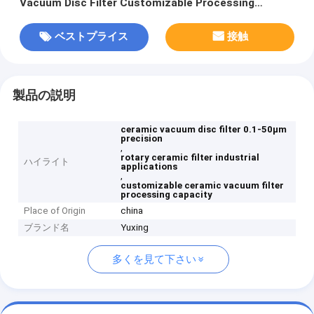
Vacuum Disc Filter Customizable Processing
Capacity Suitable for Industrial Applications
ベストプライス
接触
製品の説明
ceramic vacuum disc filter 0.1-50μm
precision
,
rotary ceramic filter industrial
ハイライト
applications
,
customizable ceramic vacuum filter
processing capacity
Place of Origin
china
ブランド名
Yuxing
多くを見て下さい