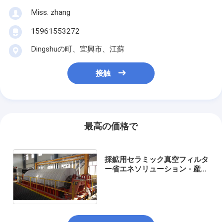
Miss. zhang
15961553272
Dingshuの町、宜興市、江蘇
接触
最高の価格で
採鉱用セラミック真空フィルタ
ー省エネソリューション - 産業
および環境目的のための清澄な
濾液の提供