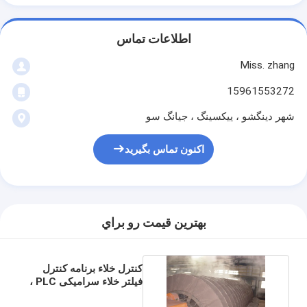
اطلاعات تماس
Miss. zhang
15961553272
شهر دینگشو ، ییکسینگ ، جیانگ سو
اکنون تماس بگیرید
بهترين قيمت رو براي
کنترل خلاء برنامه کنترل
فیلتر خلاء سرامیکی PLC ،
آبگیری کنسانتره