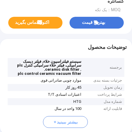
کنسانتره
MOQ：یک تکه
بهترین قیمت
اکنون تماس بگیرید
توضیحات محصول
سیستم فیلتراسیون خلاء، فیلتر دیسک
سرامیکی، فیلتر خلاء سرامیکی کنترل plc
برجسته
,
,
ceramic disk filter
plc control ceramic vacuum filter
جزئیات بسته بندی
موارد چوبی صادراتی قوی
زمان تحویل
45 روز کار
شرایط پرداخت
اعتبارات اسنادی T/T
شماره مدل
HTG
قابلیت ارائه
100 واحد در سال
بیشتر ببینید