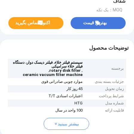
شفاف
MOQ：یک تکه
بهترین قیمت
اکنون تماس بگیرید
توضیحات محصول
سیستم فیلتر خلاء، فیلتر دیسک دوار، دستگاه
فیلتر خلاء سرامیکی
برجسته
,
,
rotary disk filter
ceramic vacuum filter machine
جزئیات بسته بندی
موارد چوبی صادراتی قوی
زمان تحویل
45 روز کار
شرایط پرداخت
اعتبارات اسنادی T/T
شماره مدل
HTG
قابلیت ارائه
100 واحد در سال
بیشتر ببینید