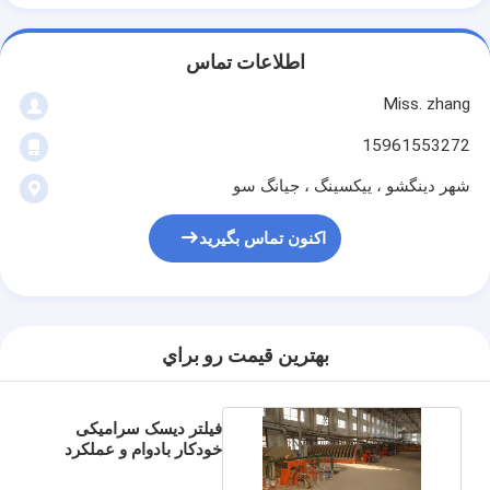
اطلاعات تماس
Miss. zhang
15961553272
شهر دینگشو ، ییکسینگ ، جیانگ سو
اکنون تماس بگیرید
بهترين قيمت رو براي
فیلتر دیسک سرامیکی
خودکار بادوام و عملکرد
پایدار فیلتر شفاف