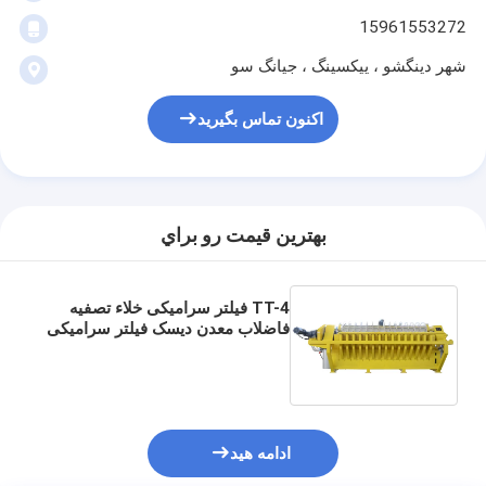
15961553272
شهر دینگشو ، ییکسینگ ، جیانگ سو
اکنون تماس بگیرید
بهترين قيمت رو براي
TT-4 فیلتر سرامیکی خلاء تصفیه
فاضلاب معدن دیسک فیلتر سرامیکی
شماره 108 عدد سیستم
فیلتراسیون با ظرفیت بالا برای
صنعت
ادامه هید