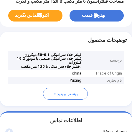
مساحت فیلتراسیون 6 متر مکعب تا 120 متر مکعب و قدرت
موتور 19.2 کیلووات برای مصارف صنعتی
بهترین قیمت
اکنون تماس بگیرید
توضیحات محصول
,
فیلتر خلاء سرامیکی 0.1-50 میکرون
فیلتر خلاء سرامیکی صنعتی با موتور 19.2
برجسته
کیلووات
,
فیلتر خلاء سرامیکی تا 120 متر مکعب
china
Place of Origin
نام تجاری
Yuxing
بیشتر ببینید
اطلاعات تماس
Miss. zhang