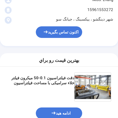
15961553272
شهر دینگشو ، ییکسینگ ، جیانگ سو
اکنون تماس بگیرید
بهترين قيمت رو براي
دقت فیلتراسیون 0.1-50 میکرون فیلتر
خلاء سرامیکی با مساحت فیلتراسیون
6 متر مکعب تا 120 متر مکعب و قدرت
موتور 19.2 کیلووات برای مصارف
صنعتی
ادامه هید