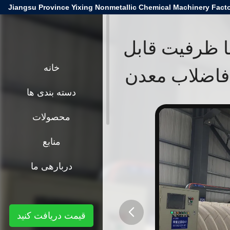
Jiangsu Province Yixing Nonmetallic Chemical Machinery Facto
36 متر مربع با ظرفیت قابل
فاضلاب معدن
خانه
دسته بندی ها
محصولات
منابع
دربارهی ما
قیمت دریافت کنید