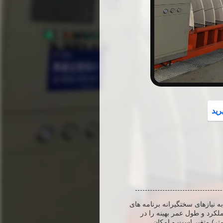
button
رید
 نیازهای سختگیرانه برنامه های
 با پیکربندی قوی با 108 دیسک فیلتر، عملکرد و طول عمر بهینه را در
ه آن از 0.1 تا 50 میکرومتر (میکرومتر) متغیر است و امکان