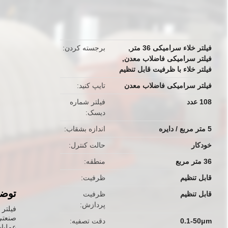
button
فیلتر خلاء سرامیکی 36 متر
,
برجسته کردن
فیلتر سرامیکی فاضلاب معدن
,
فیلتر خلاء با ظرفیت قابل تنظیم
فیلتر سرامیکی فاضلاب معدن
تایپ کنید
108 عدد
فیلتر شماره
دیسک
5 متر مربع / دایره
اندازه بشقاب
خودکار
حالت کنترل
36 متر مربع
منطقه
قابل تنظیم
ظرفیت
توض
قابل تنظیم
ظرفیت
پردازش
فیلتر 
0.1-50μm
دقت تصفیه