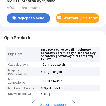
M2 HTG Stabilna wydajność
MOQ：Jeden kawałek
Najlepsza cena
Skontaktuj się teraz
Opis Produktu
,
tarczowy obrotowy filtr bębnowy
,
obrotowy ceramiczny filtr tarczowy
High Light
obrotowy próżniowy filtr tarczowy
120M2
Czas dostawy
45 dni roboczych
Miejsce
Yixing, Jiangsu
pochodzenia
Minimalne
Jeden kawałek
zamówienie
Możliwość Supply
100 jednostek rocznie
Nazwa handlowa
Yuxing
Zobacz więcej