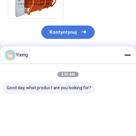
M2 HTG Stabilna
wydajność
Kontyntynuj
Yixing
Polecane Produkty
2:50 AM
Good day, what product are you looking for?
Obszar filtracji 1 ～
Obrotowy filtr
Mikroporowat
240m2 Filtr
tarczowy serii 45 M2
obrotowy próż
próżniowy z
HTG,
filtr tarczowy
obrotowym dyskiem
wysokociśnieniowy
Stabilna wyda