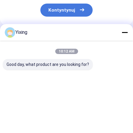
Kontyntynuj
Yixing
Polecane Produkty
10:12 AM
Good day, what product are you looking for?
TT-4 Ceramic
Obszar filtracji 6
System filtrów
Vacuum Filter
metrów
próżniowych
Automatic Control
sześciennych do 120
ceramicznych
Mode Opracowany
metrów
ścieków górni
dla przemysłu
sześciennych
ułatwiający
Najlepsza cena
Najlepsza cena
Najlepsza 
górniczego
Ceramiczne
środowiskowy f
zapewniający
urządzenie do
czystego dla
skuteczne
filtracji próżniowej
gospodarki
rozwiązania
System
odpadami