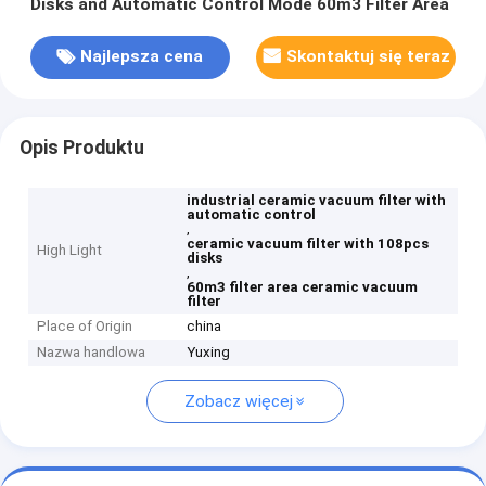
Disks and Automatic Control Mode 60m3 Filter Area
Najlepsza cena
Skontaktuj się teraz
Opis Produktu
industrial ceramic vacuum filter with
automatic control
,
ceramic vacuum filter with 108pcs
High Light
disks
,
60m3 filter area ceramic vacuum
filter
Place of Origin
china
Nazwa handlowa
Yuxing
Zobacz więcej