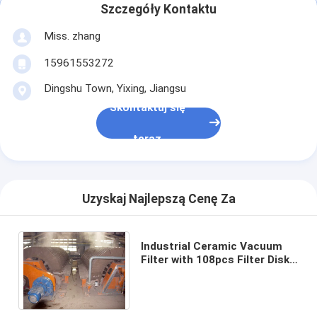
Szczegóły Kontaktu
Miss. zhang
15961553272
Dingshu Town, Yixing, Jiangsu
Skontaktuj się
teraz
Uzyskaj Najlepszą Cenę Za
Industrial Ceramic Vacuum
Filter with 108pcs Filter Disks
and Automatic Control Mode
60m3 Filter Area