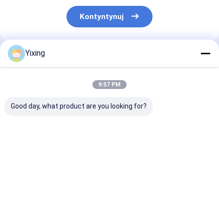
Kontyntynuj
Yixing
Polecane Produkty
9:57 PM
Good day, what product are you looking for?
TT-4 Ceramic
Obszar filtracji 6
System filtrów
Vacuum Filter
metrów
próżniowych
Automatic Control
sześciennych do 120
ceramicznych
Mode Opracowany
metrów
ścieków górni
dla przemysłu
sześciennych
ułatwiający
Najlepsza cena
Najlepsza cena
Najlepsza 
górniczego
Ceramiczne
środowiskowy f
zapewniający
urządzenie do
czystego dla
skuteczne
filtracji próżniowej
gospodarki
rozwiązania
System
odpadami