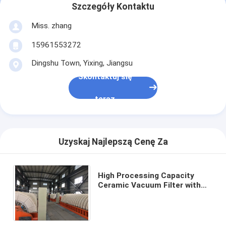
Szczegóły Kontaktu
Miss. zhang
15961553272
Dingshu Town, Yixing, Jiangsu
Skontaktuj się
teraz
Uzyskaj Najlepszą Cenę Za
High Processing Capacity
Ceramic Vacuum Filter with
Customizable Control Mode
and Automatic Operation