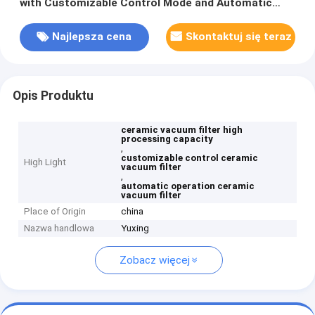
with Customizable Control Mode and Automatic
Operation
Najlepsza cena
Skontaktuj się teraz
Opis Produktu
ceramic vacuum filter high
processing capacity
,
customizable control ceramic
High Light
vacuum filter
,
automatic operation ceramic
vacuum filter
Place of Origin
china
Nazwa handlowa
Yuxing
Zobacz więcej