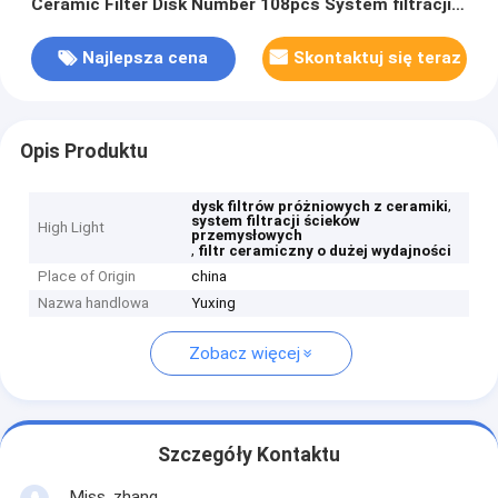
Ceramic Filter Disk Number 108pcs System filtracji o
dużej pojemności dla przemysłu
Najlepsza cena
Skontaktuj się teraz
Opis Produktu
,
dysk filtrów próżniowych z ceramiki
system filtracji ścieków
High Light
przemysłowych
,
filtr ceramiczny o dużej wydajności
Place of Origin
china
Nazwa handlowa
Yuxing
Zobacz więcej
Szczegóły Kontaktu
Miss. zhang