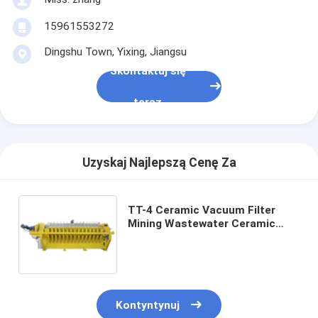
15961553272
Dingshu Town, Yixing, Jiangsu
Skontaktuj się
teraz
Uzyskaj Najlepszą Cenę Za
TT-4 Ceramic Vacuum Filter
Mining Wastewater Ceramic
Filter Disk Number 108pcs
System filtracji o dużej
pojemności dla przemysłu
Kontyntynuj