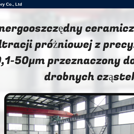
ry Co., Ltd
nergooszczędny ceramic
ltracji próżniowej z precyz
,1-50μm przeznaczony do
drobnych cząste