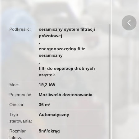
Podkreślić
ceramiczny system filtracji
próżniowej
butto
,
energooszczędny filtr
ceramiczny
,
filtr do separacji drobnych
cząstek
Moc
19,2 kW
Pojemność
Możliwość dostosowania
Obszar
36 m²
Tryb
Automatyczny
sterowania
Rozmiar
5m²/okrąg
talerza