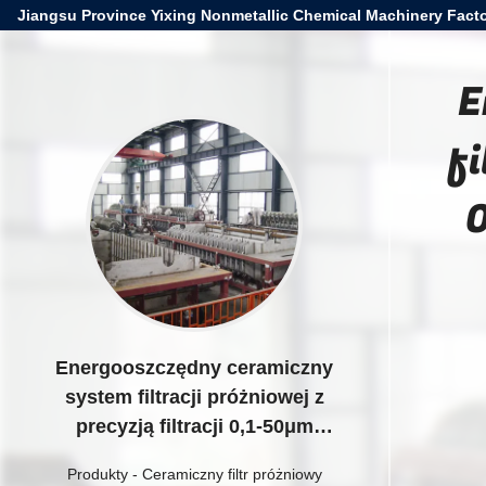
Jiangsu Province Yixing Nonmetallic Chemical Machinery Facto
E
fi
0
Energooszczędny ceramiczny
system filtracji próżniowej z
precyzją filtracji 0,1-50μm
przeznaczony do separacji
Produkty
-
Ceramiczny filtr próżniowy
drobnych cząstek