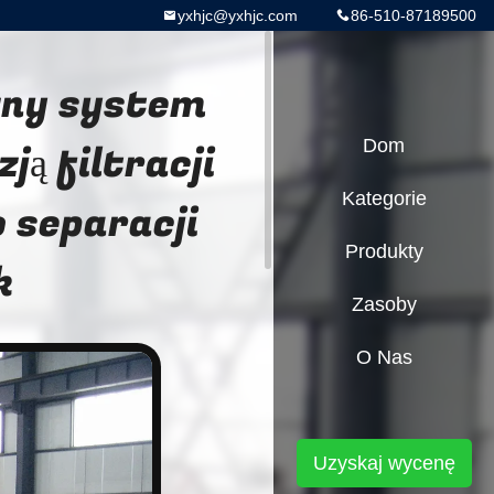
yxhjc@yxhjc.com
86-510-87189500
zny system
ją filtracji
Dom
Kategorie
 separacji
Produkty
k
Zasoby
O Nas
Uzyskaj wycenę