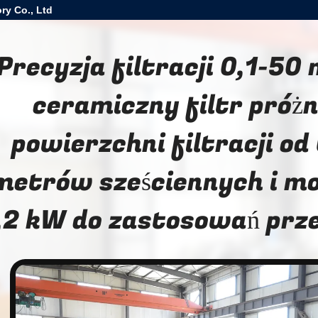
ry Co., Ltd
Precyzja filtracji 0,1-5
ceramiczny filtr próż
powierzchni filtracji od
metrów sześciennych i mo
,2 kW do zastosowań pr