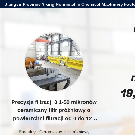
Jiangsu Province Yixing Nonmetallic Chemical Machinery Facto
19
Precyzja filtracji 0,1-50 mikronów
ceramiczny filtr próżniowy o
powierzchni filtracji od 6 do 120
metrów sześciennych i mocy
Produkty
-
Ceramiczny filtr próżniowy
silnika 19,2 kW do zastosowań