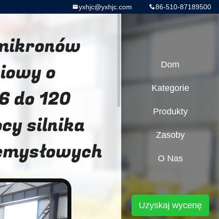
yxhjc@yxhjc.com
86-510-87189500
0 mikronów
niowy o
Dom
Kategorie
 6 do 120
Produkty
cy silnika
Zasoby
zemysłowych
O Nas
Uzyskaj wycenę