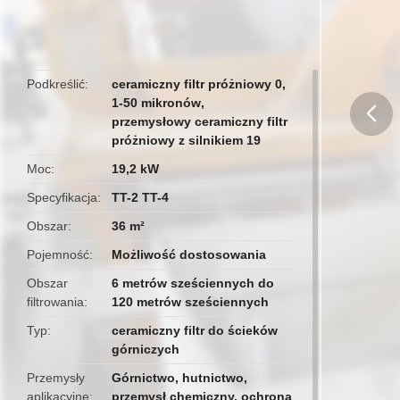
przemysłowych
Podkreślić
ceramiczny filtr próżniowy 0
,
1-50 mikronów
,
przemysłowy ceramiczny filtr
próżniowy z silnikiem 19
butto
Moc
19,2 kW
Specyfikacja
TT-2 TT-4
Obszar
36 m²
Pojemność
Możliwość dostosowania
Obszar
6 metrów sześciennych do
filtrowania
120 metrów sześciennych
Typ
ceramiczny filtr do ścieków
górniczych
Przemysły
Górnictwo, hutnictwo,
aplikacyjne
przemysł chemiczny, ochrona