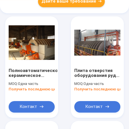
Дайте ваше требование
Полноавтоматическое
Плита отверстия
керамическое
оборудования руды
Деватеринг
минирования
MOQ:
Одна часть
MOQ:
Одна часть
сверхмощное
керамическая
Получить последнюю цену
Получить последнюю цену
окружающей среды
Деватеринг микро-
оборудования
для Деватеринг
дружелюбное
шуги
Контакт
Контакт