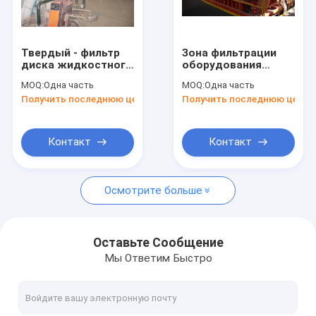
Путешествие фабрики
Проверка качества
Твердый - фильтр
Зона фильтрации
диска жидкостного
оборудования
Свяжитесь мы
разъединения
1~240м2
MOQ:
Одна часть
MOQ:
Одна часть
керамический,
разъединения
Получить последнюю цену
Получить последнюю цену
роторная
высокой
Новости
деятельность
эффективности
фильтра диска
твердая
легкая
жидкостная
Контакт
Контакт
Керамический фильтр вакуума
Осмотрите больше
Фильтр вакуума диска
керамический фильтр диска
Оставьте Сообщение
Мы Ответим Быстро
фильтр диска вакуума
Роторный фильтр диска