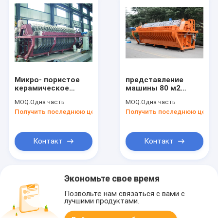
Микро- пористое
представление
керамическое
машины 80 м2
Деватеринг
автоматическое
MOQ:
Одна часть
MOQ:
Одна часть
оборудование для
керамическое
Получить последнюю цену
Получить последнюю цену
отдельного Слурры
Деватеринг микро-
шахты
пористое
стабилизированное
Контакт
Контакт
Экономьте свое время
Позвольте нам связаться с вами с
лучшими продуктами.