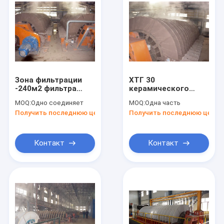
Зона фильтрации
ХТГ 30
-240м2 фильтра
керамического
диска 1 вакуума
твердого
MOQ:
Одно соединяет
MOQ:
Одна часть
высокой
жидкостного М2
Получить последнюю цену
Получить последнюю цену
эффективности
оборудования
керамическая
разъединения
Деватеринг с
глубоким вакуумом
Контакт
Контакт
Дом
Продукты
О нас