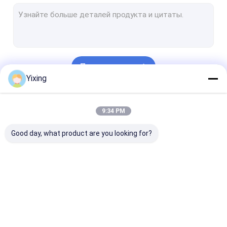
Роторный фильтр диска вакуума
плита керамического фильтра
Твердое жидкостное оборудование разъединения
Продолжать
Керамический фильтр диска вакуума
Yixing
Керамическое Деватеринг оборудование
Наши Категории
9:34 PM
Обезвоживатель вакуума диска
Good day, what product are you looking for?
Керамический
Фильтр вакуума
керамически
фильтр вакуума
диска
фильтр диска