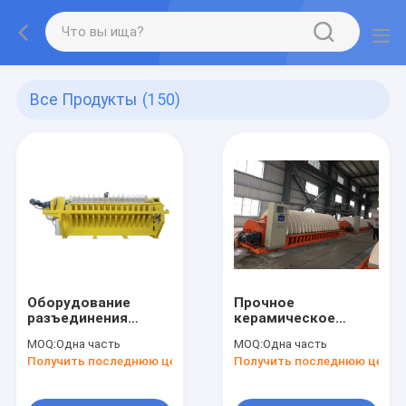
Все Продукты
(150)
Оборудование
Прочное
разъединения
керамическое
высокой
Деватеринг
MOQ:
Одна часть
MOQ:
Одна часть
эффективности
оборудование
Получить последнюю цену
Получить последнюю цену
твердое
глубокий вакуум
жидкостное,
зоны фильтрации
фильтр вакуума
100 М2