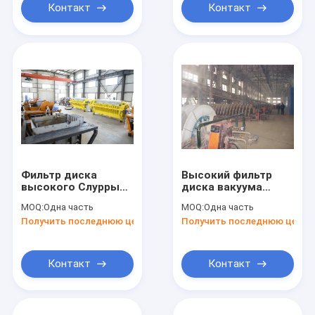
диска
Контакт
Контакт
Фильтр диска
Высокий фильтр
высокого Слурры
диска вакуума
железной руды
точности
MOQ:
Одна часть
MOQ:
Одна часть
урожайности
фильтрации,
Получить последнюю цену
Получить последнюю цену
роторный, система
роторный фильтр
фильтрации
вакуума
вакуума
Контакт
Контакт