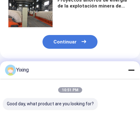
de la explotación minera de
vacío del disco automatización
de cerámica del filtro de la alta
Continuar
Productos Recomendados
Yixing
10:51 PM
Good day, what product are you looking for?
TT-4 Filtro de vacío
Área de filtración 6
Filtro cerámic
cerámico en modo de
metros cúbicos
aguas residual