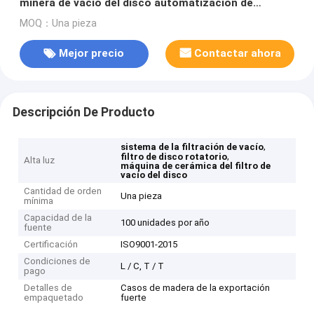
minera de vacío del disco automatización de
cerámica del filtro de la alta
MOQ：Una pieza
Mejor precio
Contactar ahora
Descripción De Producto
,
sistema de la filtración de vacío
,
filtro de disco rotatorio
Alta luz
máquina de cerámica del filtro de
vacío del disco
Cantidad de orden
Una pieza
mínima
Capacidad de la
100 unidades por año
fuente
Certificación
ISO9001-2015
Condiciones de
L / C, T / T
pago
Detalles de
Casos de madera de la exportación
empaquetado
fuerte