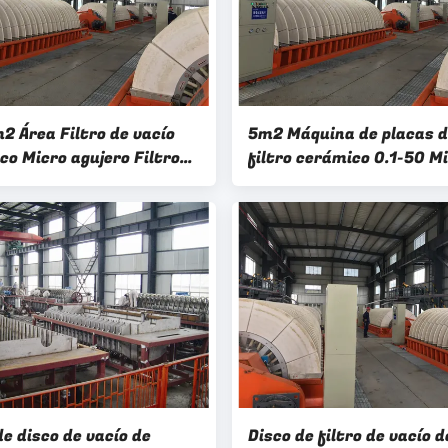
2 Área Filtro de vacío
5m2 Máquina de placas 
co Micro agujero Filtro
filtro cerámico 0.1-50 M
ca Sistema de extracción
Minería de precisión Sis
a de lodo
vacío de deshidratación
de disco de vacío de
Disco de filtro de vacío d