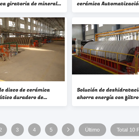
ca giratoria de mineral
cerámica Automatizació
rro Sistema de
proyectos mineros de ah
ratación de minería de
energía Solución de
deshidratación
 de disco de cerámica
Solución de deshidrataci
tico duradero de
ahorra energía con filtro
iento estable Sistema
vacío cerámico de filtro 
hidratación de minería
para el medio ambiente
tros transparentes
2
3
4
5
Último
Total 10 