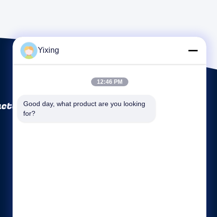
Yixing
12:46 PM
ctory Co., Ltd
Good day, what product are you looking 
for?
Enlaces rápidos
Perfil de la empresa
Visita a la fábrica
Control de Calidad
Mapa del Sitio