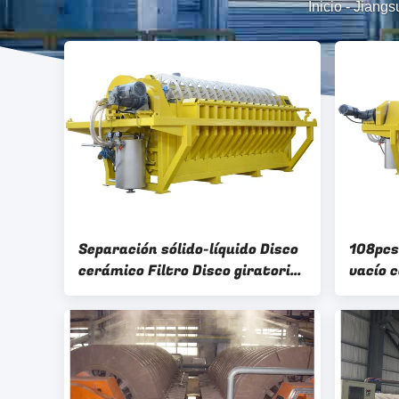
Inicio
-
Jiangs
Separación sólido-líquido Disco
108pcs
cerámico Filtro Disco giratorio
vacío 
Equipo de deshidratación de
residu
minería
deshid
capaci