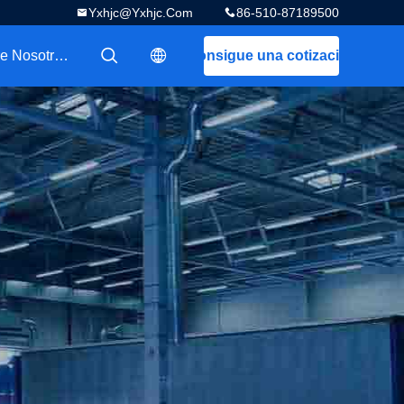
Yxhjc@yxhjc.com
86-510-87189500
Sobre Nosotros
Consigue una cotización
描述
描述