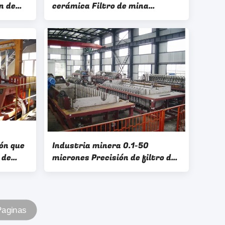
n de
cerámica Filtro de mina
orro de
Separación de lodos de minería
Equipo de deshidratación
ón que
Industria minera 0.1-50
 de
micrones Precisión de filtro de
limpio
vacío de cerámica sistema de
procesamiento de
deshidratación
Paginas