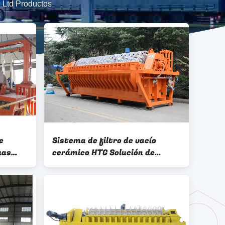
 Ltd Productos
e
Sistema de filtro de vacío
uas
cerámico HTG Solución de
0m3
deshidratación de
ón de
concentrados de minería
totalmente automática