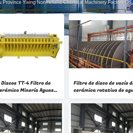
u Province Yixing Nonmetallic Chemical Machinery Factory Co.,
 Discos TT-4 Filtro de
Filtro de disco de vacío d
cerámico Minería Aguas
cerámica rotativo de ag
ales Sistema de
residuales de minería 6
ratación de alta
Sistema de deshidrataci
dad
lodos de superficie