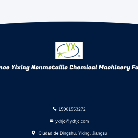
nce Yixing Nonmetallic Chemical Machinery Fa
15961553272
yxhjc@yxhjc.com
Ciudad de Dingshu, Yixing, Jiangsu