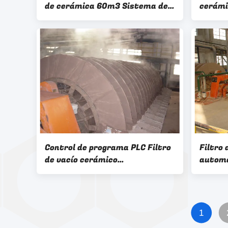
de cerámica 60m3 Sistema de
cerámi
deshidratación de minería de
de hie
rendimiento constante
deshid
60 M2
Control de programa PLC Filtro
Filtro
de vacío cerámico
automá
Concentrados de
rendim
deshidratación Equipo de
de des
procesamiento de minería
de fil
1