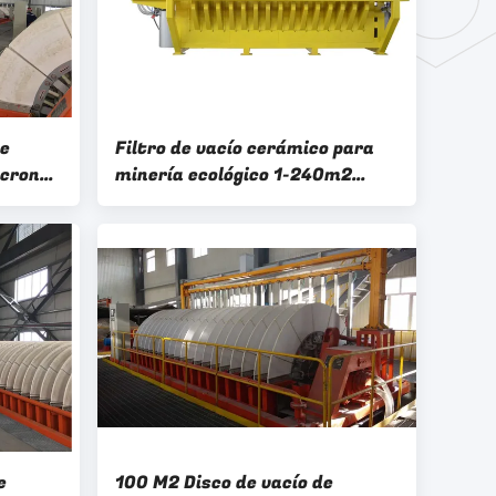
de
Filtro de vacío cerámico para
icrones
minería ecológico 1-240m2
tema de
Sistema de deshidratación de
lodos
e
100 M2 Disco de vacío de