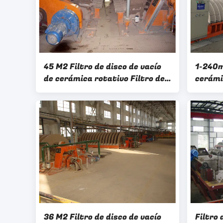
45 M2 Filtro de disco de vacío
1-240m
de cerámica rotativo Filtro de
cerámi
vacío alto Sistema de
de pla
deshidratación de pastel de
de agu
minería
36 M2 Filtro de disco de vacío
Filtro 