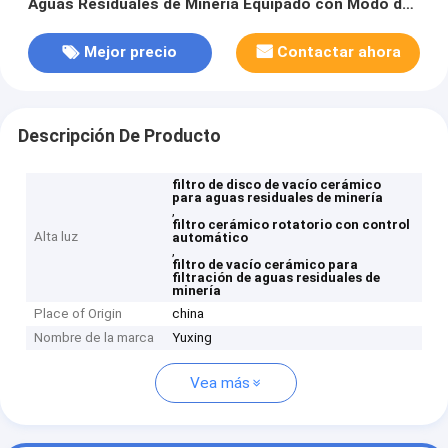
Aguas Residuales de Minería Equipado con Modo de
Control Automático que Garantiza el Rendimiento
de Filtración
Mejor precio
Contactar ahora
Descripción De Producto
filtro de disco de vacío cerámico
para aguas residuales de minería
,
filtro cerámico rotatorio con control
Alta luz
automático
,
filtro de vacío cerámico para
filtración de aguas residuales de
minería
Place of Origin
china
Nombre de la marca
Yuxing
Vea más