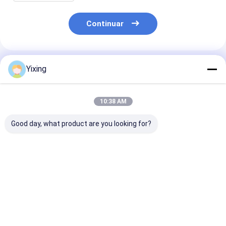
Continuar
Productos Recomendados
Yixing
10:38 AM
Good day, what product are you looking for?
TT-4 Filtro de vacío
Área de filtración 6
Filtro cerámic
cerámico en modo de
metros cúbicos
aguas residual
control automático
Hasta 120 metros
minería Siste
desarrollado para la
cúbicos Equipo de
filtro de vacío
industria minera,
filtración por vacío
cerámico que
Mejor precio
Mejor precio
Mejor pre
proporcionando
cerámico Sistema de
facilita el filt
soluciones de
ahorro de energía
ecológico clar
filtración efectivas
diseñado para la
la gestión de 