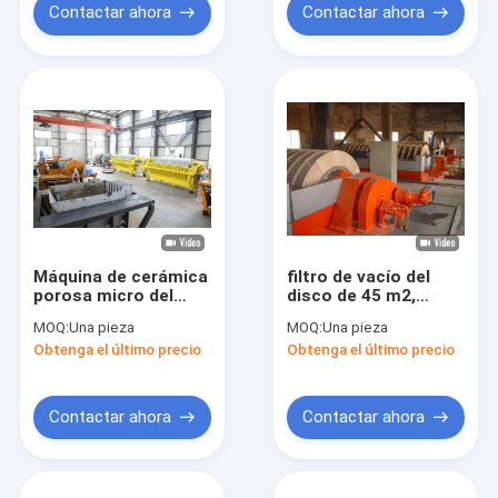
Contactar ahora
Contactar ahora
Máquina de cerámica
filtro de vacío del
porosa micro del
disco de 45 m2,
filtro de discos del
producto de
MOQ:
Una pieza
MOQ:
Una pieza
vacío para la mezcla
filtración rotatorio
Obtenga el último precio
Obtenga el último precio
separada de la mina
del alto vacío del
filtro de vacío buen
Contactar ahora
Contactar ahora