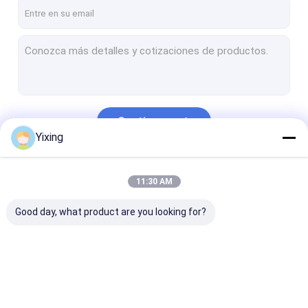
Viaje de la fábrica
Control de calidad
Éntrenos en contacto con
Noticias
Continuar
Yixing
Filtro de vacío de cerámica
Nuestras Categorías
11:30 AM
Filtro de vacío del disco
Good day, what product are you looking for?
filtro de discos de cerámica
filtro de discos del vacío
Filtro de discos rotatorio
Filtro de vacío de
Filtro de vacío del
filtro de disco