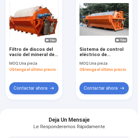
Filtro de discos del
Sistema de control
vacío del mineral de
eléctrico de
la explotación minera
desecación de
MOQ:
Una pieza
MOQ:
Una pieza
de la eficacia alta 30
cerámica poroso
Obtenga el último precio
Obtenga el último precio
M2 de favorable al
micro del equipo del
medio ambiente
filtro
Contactar ahora
Contactar ahora
Hogar
Productos
Deja Un Mensaje
Le Responderemos Rápidamente
Sobre nosotros