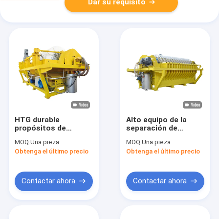
Dar su requisito
HTG durable
Alto equipo de la
propósitos de
separación de
desecación de la
sólido-líquido de la
MOQ:
Una pieza
MOQ:
Una pieza
explotación minera
productividad para
Obtenga el último precio
Obtenga el último precio
del sistema del filtro
los concentrados
de discos del vacío
que desecan
de 21 M2
Contactar ahora
Contactar ahora