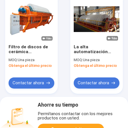
Filtro de discos de
La alta
cerámica
automatización
automático del vacío
concentra el filtro de
MOQ:
Una pieza
MOQ:
Una pieza
que deseca ahorro
discos de cerámica,
Obtenga el último precio
Obtenga el último precio
de la energía del alto
operación fácil
vacío
rotatoria del filtro de
disco
Contactar ahora
Contactar ahora
Ahorre su tiempo
Permítanos contactar con los mejores
productos con usted.