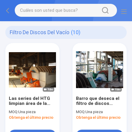
Filtro De Discos Del Vacío
(10)
Las series del HTG
Barro que deseca el
limpian área de la
filtro de discos
filtración con la
rotatorio, control del
MOQ:
Una pieza
MOQ:
Una pieza
aspiradora de la
sistema PLC de la
Obtenga el último precio
Obtenga el último precio
productividad
filtración de vacío
1~240m2 del filtro de
discos alta