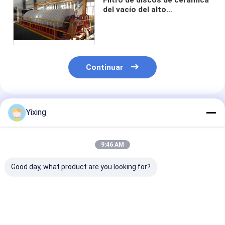
del vacío del alto
rendimiento 100 M2 para la
mezcla de la mina Separate
Continuar
Productos Recomendados
Yixing
9:46 AM
Good day, what product are you looking for?
TT-4 Filtro de vacío
Área de filtración 6
Filtro cerámic
cerámico en modo de
metros cúbicos
aguas residual