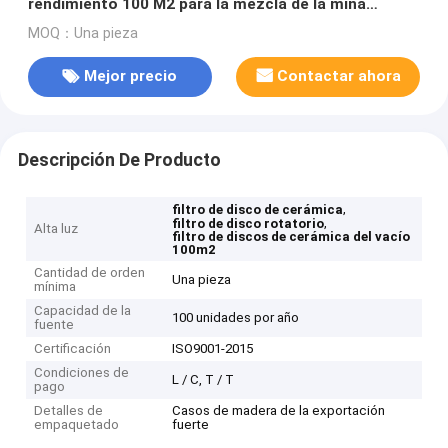
rendimiento 100 M2 para la mezcla de la mina
Separate
MOQ：Una pieza
Mejor precio
Contactar ahora
Descripción De Producto
,
filtro de disco de cerámica
,
filtro de disco rotatorio
Alta luz
filtro de discos de cerámica del vacío
100m2
Cantidad de orden
Una pieza
mínima
Capacidad de la
100 unidades por año
fuente
Certificación
ISO9001-2015
Condiciones de
L / C, T / T
pago
Detalles de
Casos de madera de la exportación
empaquetado
fuerte