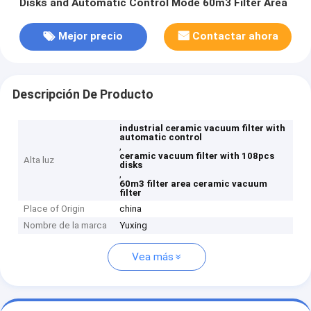
Disks and Automatic Control Mode 60m3 Filter Area
Mejor precio
Contactar ahora
Descripción De Producto
industrial ceramic vacuum filter with
automatic control
,
ceramic vacuum filter with 108pcs
Alta luz
disks
,
60m3 filter area ceramic vacuum
filter
Place of Origin
china
Nombre de la marca
Yuxing
Vea más