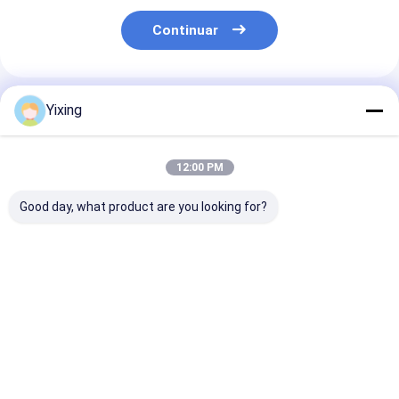
Continuar
Productos Recomendados
Yixing
12:00 PM
Good day, what product are you looking for?
TT-4 Filtro de vacío
Área de filtración 6
Filtro cerámic
cerámico en modo de
metros cúbicos
aguas residual
control automático
Hasta 120 metros
minería Siste
desarrollado para la
cúbicos Equipo de
filtro de vacío
industria minera,
filtración por vacío
cerámico que
Mejor precio
Mejor precio
Mejor pre
proporcionando
cerámico Sistema de
facilita el filt
soluciones de
ahorro de energía
ecológico clar
filtración efectivas
diseñado para la
la gestión de 
filtración
residuales