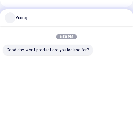
Productos Recomendados
Yixing
8:58 PM
Good day, what product are you looking for?
TT-4 Filtro de vacío
Área de filtración 6
Filtro cerámic
cerámico en modo de
metros cúbicos
aguas residual
control automático
Hasta 120 metros
minería Siste
desarrollado para la
cúbicos Equipo de
filtro de vacío
industria minera,
filtración por vacío
cerámico que
Mejor precio
Mejor precio
Mejor pre
proporcionando
cerámico Sistema de
facilita el filt
soluciones de
ahorro de energía
ecológico clar
filtración efectivas
diseñado para la
la gestión de 
filtración
residuales
industriales
Inicio
Mapa del
Contactar
Desktop
Sitio
Ahora
Site
Mapa del Sitio
Privacy Policy