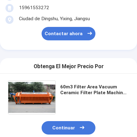
15961553272
Ciudad de Dingshu, Yixing, Jiangsu
Contactar ahora
Obtenga El Mejor Precio Por
60m3 Filter Area Vacuum
Ceramic Filter Plate Machine
for Filtration Precision 0.1-
50μm in Oil and Gas Industry
Continuar