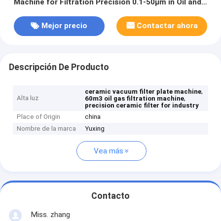
Machine for Filtration Precision 0.1-50μm in Oil and
Gas Industry
Mejor precio
Contactar ahora
Descripción De Producto
,
ceramic vacuum filter plate machine
Alta luz
,
60m3 oil gas filtration machine
precision ceramic filter for industry
Place of Origin
china
Nombre de la marca
Yuxing
Vea más
Contacto
Miss. zhang