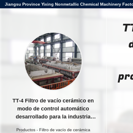
Jiangsu Province Yixing Nonmetallic Chemical Machinery Facto
T
pr
TT-4 Filtro de vacío cerámico en
modo de control automático
desarrollado para la industria
minera, proporcionando
Productos
-
Filtro de vacío de cerámica
soluciones de filtración efectivas