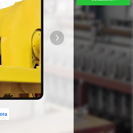
button
ora