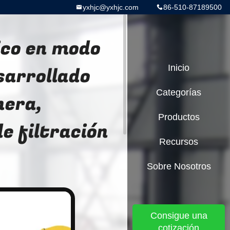
yxhjc@yxhjc.com
86-510-87189500
ico en modo
sarrollado
Inicio
Categorías
nera,
Productos
e filtración
Recursos
Sobre Nosotros
Consigue una
cotización