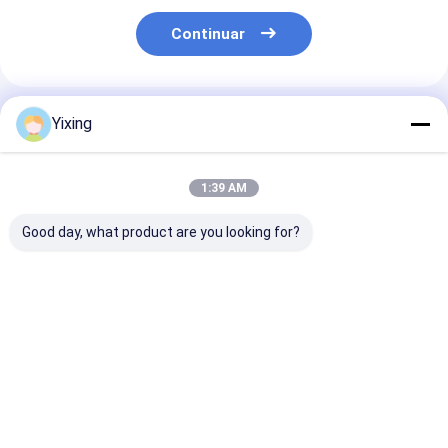
Continuar
Productos Recomendados
Yixing
1:39 AM
Good day, what product are you looking for?
TT-4 Filtro de vacío
Área de filtración 6
Filtro cerámic
cerámico en modo de
metros cúbicos
aguas residual
control automático
Hasta 120 metros
minería Siste
desarrollado para la
cúbicos Equipo de
filtro de vacío
industria minera,
filtración por vacío
cerámico que
Mejor precio
Mejor precio
Mejor pre
proporcionando
cerámico Sistema de
facilita el filt
soluciones de
ahorro de energía
ecológico clar
filtración efectivas
diseñado para la
la gestión de 
filtración
residuales