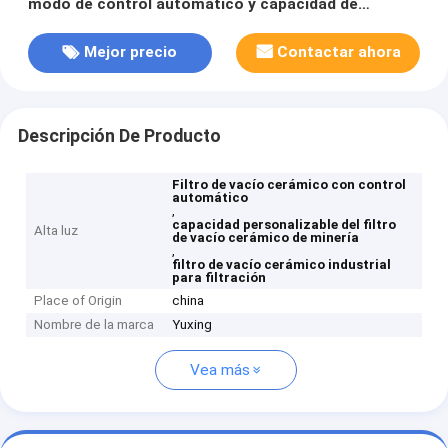
modo de control automático y capacidad de
procesamiento personalizable para filtración
Mejor precio
Contactar ahora
Descripción De Producto
Filtro de vacío cerámico con control
automático
,
capacidad personalizable del filtro
Alta luz
de vacío cerámico de minería
,
filtro de vacío cerámico industrial
para filtración
Place of Origin
china
Nombre de la marca
Yuxing
Vea más