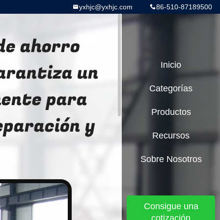
yxhjc@yxhjc.com
86-510-87189500
 de ahorro
arantiza un
Inicio
Categorías
mente para
Productos
eparación y
Recursos
Sobre Nosotros
Consigue una
cotización