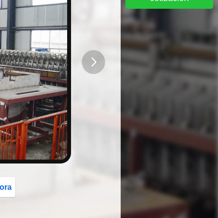
button
ora