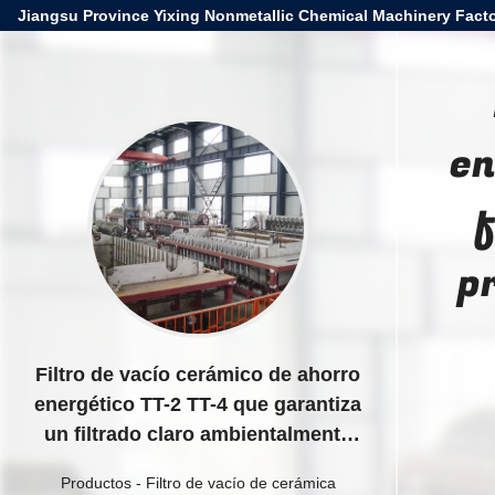
Jiangsu Province Yixing Nonmetallic Chemical Machinery Facto
en
p
Filtro de vacío cerámico de ahorro
energético TT-2 TT-4 que garantiza
un filtrado claro ambientalmente
para procesos industriales de
Productos
-
Filtro de vacío de cerámica
separación y filtración