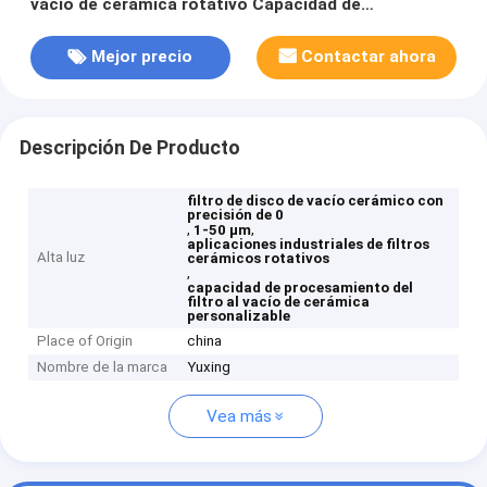
vacío de cerámica rotativo Capacidad de
procesamiento personalizable Adecuada para
aplicaciones industriales
Mejor precio
Contactar ahora
Descripción De Producto
filtro de disco de vacío cerámico con
precisión de 0
,
,
1-50 μm
aplicaciones industriales de filtros
Alta luz
cerámicos rotativos
,
capacidad de procesamiento del
filtro al vacío de cerámica
personalizable
Place of Origin
china
Nombre de la marca
Yuxing
Vea más