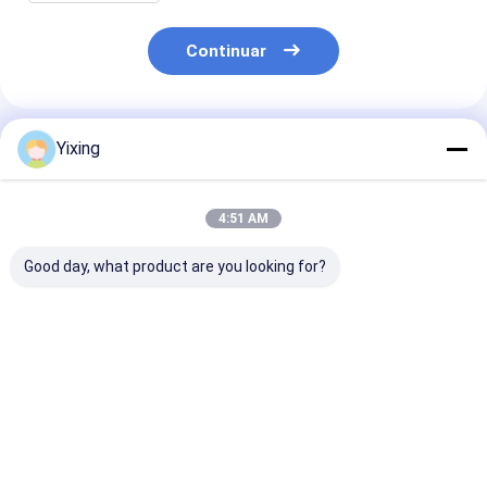
industriales
Continuar
Productos Recomendados
Yixing
4:51 AM
Good day, what product are you looking for?
TT-4 Filtro de vacío
Área de filtración 6
Filtro cerámic
cerámico en modo de
metros cúbicos
aguas residual
control automático
Hasta 120 metros
minería Siste
desarrollado para la
cúbicos Equipo de
filtro de vacío
industria minera,
filtración por vacío
cerámico que
Mejor precio
Mejor precio
Mejor pre
proporcionando
cerámico Sistema de
facilita el filt
soluciones de
ahorro de energía
ecológico clar
filtración efectivas
diseñado para la
la gestión de 