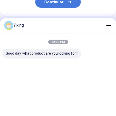
Continuar
Productos Recomendados
Yixing
12:03 PM
Good day, what product are you looking for?
TT-4 Filtro de vacío
Área de filtración 6
Filtro cerámic
cerámico en modo de
metros cúbicos
aguas residual
control automático
Hasta 120 metros
minería Siste
desarrollado para la
cúbicos Equipo de
filtro de vacío
industria minera,
filtración por vacío
cerámico que
Mejor precio
Mejor precio
Mejor pre
proporcionando
cerámico Sistema de
facilita el filt
soluciones de
ahorro de energía
ecológico clar
filtración efectivas
diseñado para la
la gestión de 
filtración
residuales
industriales
Inicio
Mapa del
Contactar
Desktop