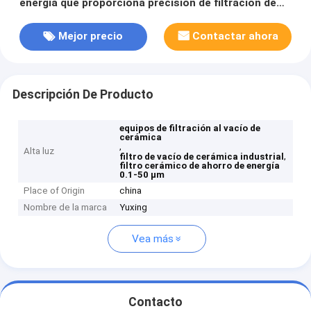
energía que proporciona precisión de filtración de
0.1-50 µm Diseñado para soluciones de filtración
industrial
Mejor precio
Contactar ahora
Descripción De Producto
equipos de filtración al vacío de
cerámica
,
Alta luz
,
filtro de vacío de cerámica industrial
filtro cerámico de ahorro de energía
0.1-50 µm
Place of Origin
china
Nombre de la marca
Yuxing
Vea más
Contacto