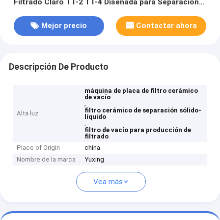
Filtrado Claro TT-2 TT-4 Diseñada para Separación
Sólido-Líquido y Producción de Filtrado
Mejor precio
Contactar ahora
Descripción De Producto
máquina de placa de filtro cerámico
de vacío
,
filtro cerámico de separación sólido-
Alta luz
líquido
,
filtro de vacío para producción de
filtrado
Place of Origin
china
Nombre de la marca
Yuxing
Vea más