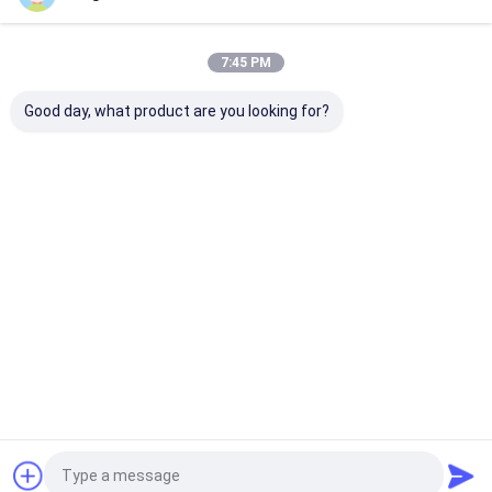
industriales
Inicio
Mapa del
Contactar
Desktop
Sitio
Ahora
Site
Mapa del Sitio
Privacy Policy
7:45 PM
Calidad
Filtro de vacío de cerámica
Fábrica De China.Copyright ©
2026 Jiangsu Province Yixing Nonmetallic Chemical Machinery
Good day, what product are you looking for?
Factory Co., Ltd. All Rights Reserved.
Hogar
Productos
Sobre nosotros