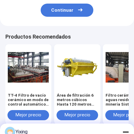
Continuar
Productos Recomendados
TT-4 Filtro de vacío
Área de filtración 6
Filtro cerámic
cerámico en modo de
metros cúbicos
aguas residual
control automático
Hasta 120 metros
minería Siste
desarrollado para la
cúbicos Equipo de
filtro de vacío
industria minera,
filtración por vacío
cerámico que
Mejor precio
Mejor precio
Mejor pre
proporcionando
cerámico Sistema de
facilita el filt
soluciones de
ahorro de energía
ecológico clar
filtración efectivas
diseñado para la
la gestión de 
Yixing
filtración
residuales