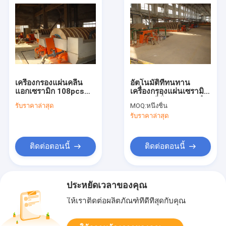
เครื่องกรองแผ่นคลื่น
อัตโนมัติที่ทนทาน
แอกเซรามิก 108pcs
เครื่องกรองแผ่นเซรามิก
0.1-50μm ระบบการ
ผลงานที่มั่นคง ระบบกํา
รับราคาล่าสุด
MOQ:
หนึ่งชิ้น
เหมืองแร่ความละเอียด
จัดน้ําการบดแร่
รับราคาล่าสุด
ใส
ติดต่อตอนนี้
ติดต่อตอนนี้
ประหยัดเวลาของคุณ
ให้เราติดต่อผลิตภัณฑ์ที่ดีที่สุดกับคุณ