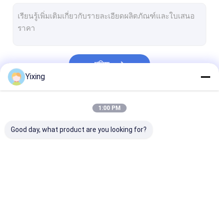
แผ่นกรองสูญญากาศโรตารี่
แผ่นกรองเซรามิค
อุปกรณ์แยกของแข็ง
চালিয়ে
แผ่นกรองสูญญากาศเซรามิค
Yixing
อุปกรณ์ Dewatering เซรามิก
หมวดหมู่ของเรา
1:00 PM
เครื่องดูดฝุ่นแผ่นดิสก์
Good day, what product are you looking for?
กรองสูญญากาศเซรามิก
ตัวกรองสูญญากาศดิสก์
แผ่นกรองเซรามิ