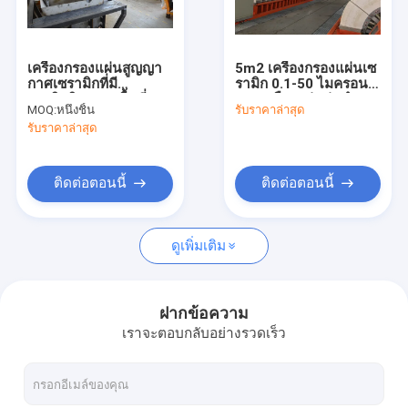
ทัวร์โรงงาน
ควบคุมคุณภาพ
เครื่องกรองแผ่นสูญญา
5m2 เครื่องกรองแผ่นเซ
กาศเซรามิกที่มี
รามิก 0.1-50 ไมครอน
ติดต่อเรา
ประสิทธิภาพสูงพื้นที่
การเหมืองแร่แม่นยํา
MOQ:
หนึ่งชิ้น
รับราคาล่าสุด
การกรอง 45 M2
ระบบถอนน้ํา
รับราคาล่าสุด
ข่าว
ติดต่อตอนนี้
ติดต่อตอนนี้
กรองสูญญากาศเซรามิก
ดูเพิ่มเติม
ตัวกรองสูญญากาศดิสก์
แผ่นกรองเซรามิค
ฝากข้อความ
เราจะตอบกลับอย่างรวดเร็ว
แผ่นกรองสูญญากาศ
แผ่นกรองโรตารี่