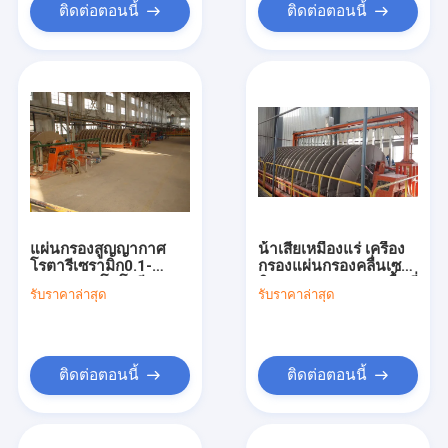
ติดต่อตอนนี้
ติดต่อตอนนี้
แผ่นกรองสูญญากาศ
น้ําเสียเหมืองแร่ เครื่อง
โรตารีเซรามิก0.1-
กรองแผ่นกรองคลื่นเซรา
50μm เทคโนโลยีการ
มิกแบบหมุน 60m3 พื้นที่
รับราคาล่าสุด
รับราคาล่าสุด
แยกน้ำออกจากเหมือง
ระบบกําจัดน้ําจากสลัด
แบบประหยัดพลังงาน
ติดต่อตอนนี้
ติดต่อตอนนี้