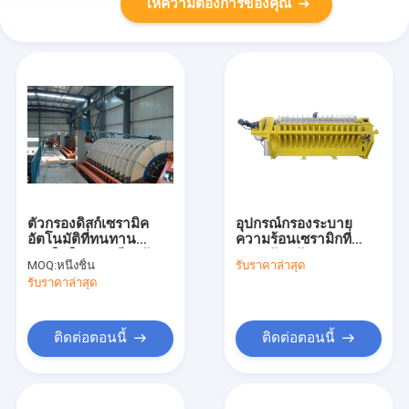
ให้ความต้องการของคุณ
ตัวกรองดิสก์เซรามิค
อุปกรณ์กรองระบาย
อัตโนมัติที่ทนทาน
ความร้อนเซรามิกที่
ประสิทธิภาพเสถียรตัว
ประหยัดพลังงาน
MOQ:
หนึ่งชิ้น
รับราคาล่าสุด
กรองที่ชัดเจน
108pcs เครื่องกรอง
รับราคาล่าสุด
แผ่น ระบบกําจัดน้ํา
อัตโนมัติ
ติดต่อตอนนี้
ติดต่อตอนนี้