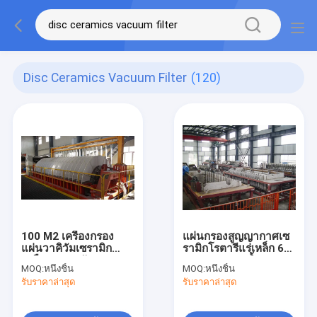
Disc Ceramics Vacuum Filter
(120)
100 M2 เครื่องกรอง
แผ่นกรองสูญญากาศเซ
แผ่นวาคิวัมเซรามิก
รามิกโรตารีแร่เหล็ก 60
เหมือง แยกสลัด การ
M2 ระบบแยกน้ำออก
MOQ:
หนึ่งชิ้น
MOQ:
หนึ่งชิ้น
เหมืองแร่ อุปกรณ์การกํา
จากเหมือง
รับราคาล่าสุด
รับราคาล่าสุด
จัดน้ํา