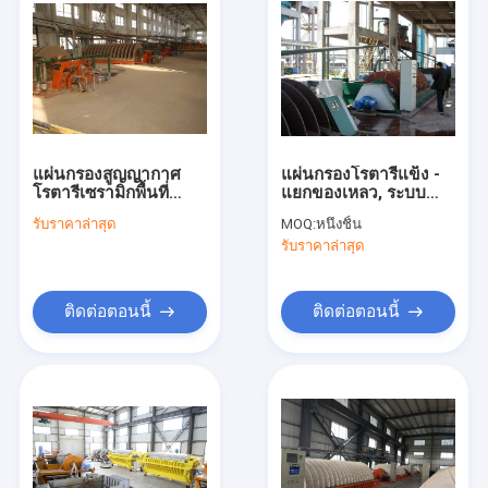
แผ่นกรองสูญญากาศ
แผ่นกรองโรตารี่แข็ง -
โรตารีเซรามิกพื้นที่
แยกของเหลว, ระบบ
60m3 0.1-
การกรองสูญญากาศ
รับราคาล่าสุด
MOQ:
หนึ่งชิ้น
50μmอุปกรณ์การแยก
รับราคาล่าสุด
น้ำออกจากสารละลายที่
มีความแม่นยำ
ติดต่อตอนนี้
ติดต่อตอนนี้
บ้าน
สินค้า
เกี่ยวกับเรา