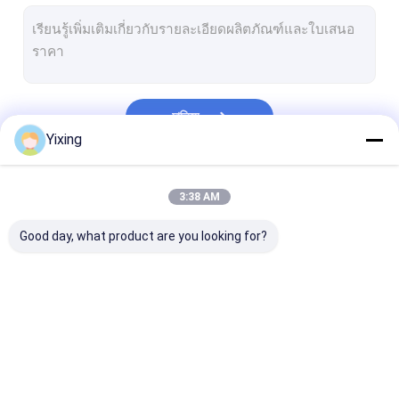
แผ่นกรองสูญญากาศโรตารี่
แผ่นกรองเซรามิค
อุปกรณ์แยกของแข็ง
চালিয়ে
แผ่นกรองสูญญากาศเซรามิค
Yixing
อุปกรณ์ Dewatering เซรามิก
หมวดหมู่ของเรา
3:38 AM
เครื่องดูดฝุ่นแผ่นดิสก์
Good day, what product are you looking for?
กรองสูญญากาศเซรามิก
ตัวกรองสูญญากาศดิสก์
แผ่นกรองเซรามิ