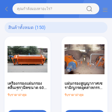
สินค้าทั้งหมด
(150)
เครื่องกรองแผ่นกรอง
แผ่นกรองสูญญากาศเซ
คลื่นเซรามิคขนาด 60
รามิกเกรดอุตสาหกรรม
เมตรคิวบิก 0.1-50
108 ชิ้นแผ่นกรอง
รับราคาล่าสุด
รับราคาล่าสุด
ไมครอน ระบบกรอง
ควบคุมอัตโนมัติเครื่อง
แม่นยํา
แยกน้ำ